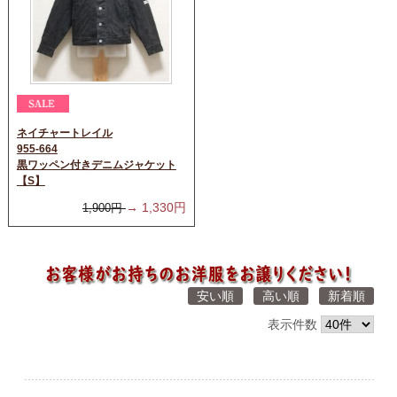
ネイチャートレイル
955-664
黒ワッペン付きデニムジャケット
【S】
→
1,330
円
1,900
円
安い順
高い順
新着順
表示件数