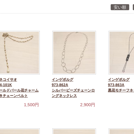
安い順
ネコイサオ
インゲボルグ
インゲボルグ
4-101K
973-862A
973-863A
ールドパール花チャーム
シルバービーズチェーンロ
黒花モチーフネ
きチェーンベルト
ングネックレス
1,500
円
2,900
円