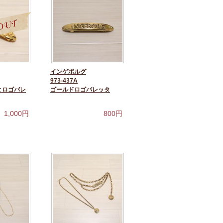
インゲボルグ
973-437A
とロゴバレ
ゴールドロゴバレッタ
1,000
円
800
円