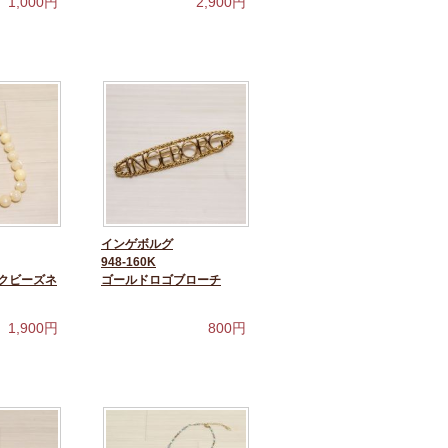
1,000
円
2,900
円
インゲボルグ
948-160K
クビーズネ
ゴールドロゴブローチ
1,900
円
800
円