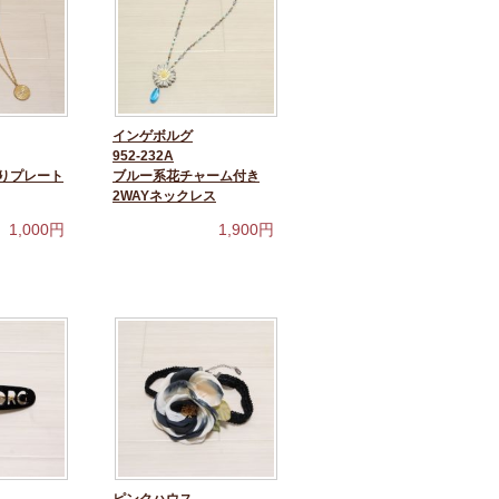
インゲボルグ
952-232A
りプレート
ブルー系花チャーム付き
2WAYネックレス
1,000
円
1,900
円