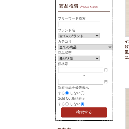
フリーワード検索
ブランド名
カテゴリ
イ
97
茶
商品状態
ッ
価格帯
円
~
円
新着商品を優先表示
する
しない
Sold Out商品表示
する
しない