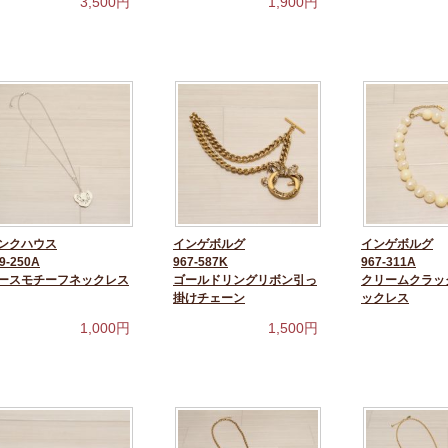
3,500
円
1,900
円
ンクハウス
インゲボルグ
インゲボルグ
9-250A
967-587K
967-311A
ースモチーフネックレス
ゴールドリングリボン引っ
クリームクラッ
掛けチェーン
ックレス
1,000
円
1,500
円