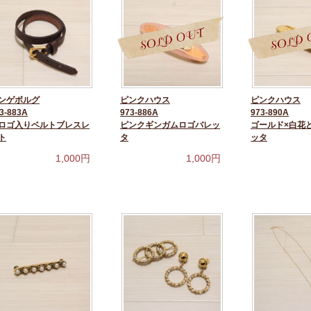
ンゲボルグ
ピンクハウス
ピンクハウス
3-883A
973-886A
973-890A
ロゴ入りベルトブレスレ
ピンクギンガムロゴバレッ
ゴールド×白花
ト
タ
ッタ
1,000
円
1,000
円