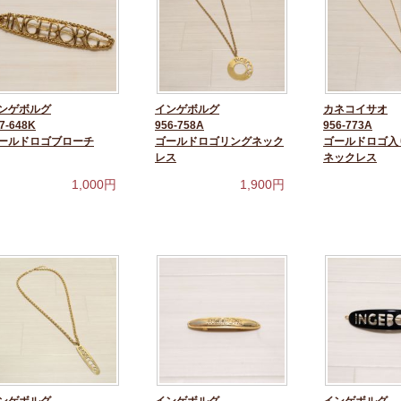
ンゲボルグ
インゲボルグ
カネコイサオ
7-648K
956-758A
956-773A
ールドロゴブローチ
ゴールドロゴリングネック
ゴールドロゴ入
レス
ネックレス
1,000
円
1,900
円