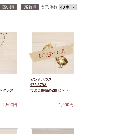
高い順
新着順
表示件数
ピンクハウス
973-878A
ックレス
ひよこ髪留め2個セット
2,500
円
1,900
円