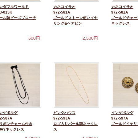
ンダフルワールド
カネコイサオ
カネコイサオ
3-015K
972-581A
972-582A
ール調ビーズブローチ
ゴールドストーン使いイヤ
ゴールドチェー
リング&ヘアピン
ネックレス
500
円
2,500
円
ンゲボルグ
ピンクハウス
インゲボルグ
2-587A
972-593A
972-597A
リボンチャーム付き
ロゴ入りパール調ネックレ
ゴールドイヤリ
WAYネックレス
ス