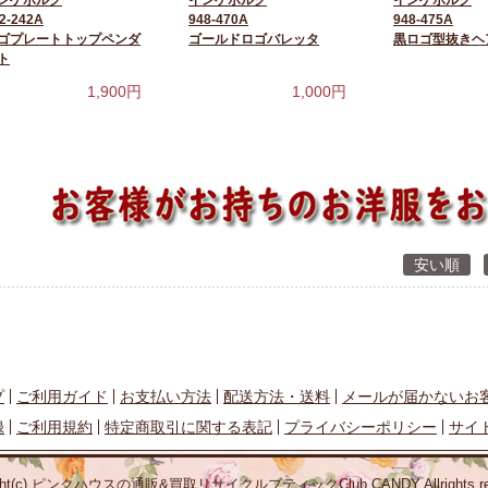
ンゲボルグ
インゲボルグ
インゲボルグ
2-242A
948-470A
948-475A
ゴプレートトップペンダ
ゴールドロゴバレッタ
黒ロゴ型抜きヘ
ト
1,900
円
1,000
円
安い順
プ
ご利用ガイド
お支払い方法
配送方法・送料
メールが届かないお
録
ご利用規約
特定商取引に関する表記
プライバシーポリシー
サイ
ight(c) ピンクハウスの通販&買取
リサイクルブティックClub CANDY Allrights res