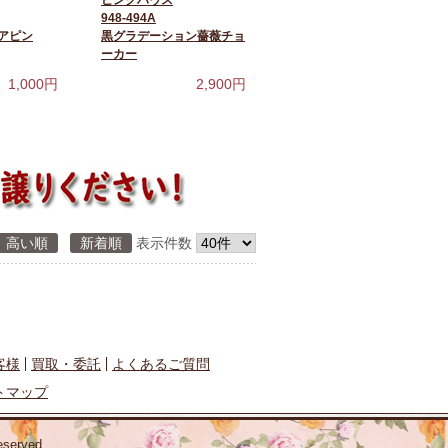
ピンクハウス
948-494A
アピン
黒グラデーション薔薇チョ
ーカー
1,000
円
2,900
円
高い順
新着順
表示件数
客様
買取・委託
よくあるご質問
トマップ
erved.