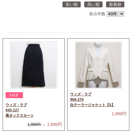
安い順
高い順
新着順
表示件数
ウィズ・ラブ
968-270
ウィズ・ラブ
白テーラージャケット【S】
945-127
1,900
円
黒タックスカート
→
1,500
円
1,900
円