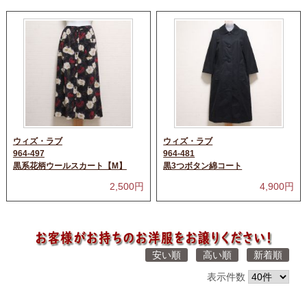
ウィズ・ラブ
ウィズ・ラブ
964-497
964-481
黒系花柄ウールスカート【M】
黒3つボタン綿コート
2,500
円
4,900
円
安い順
高い順
新着順
表示件数