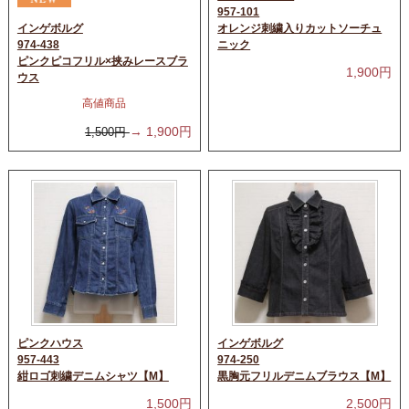
957-101
インゲボルグ
オレンジ刺繍入りカットソーチュ
974-438
ニック
ピンクピコフリル×挟みレースブラ
1,900
円
ウス
高値商品
→
1,900
円
1,500
円
ピンクハウス
インゲボルグ
957-443
974-250
紺ロゴ刺繍デニムシャツ【M】
黒胸元フリルデニムブラウス【M】
1,500
円
2,500
円