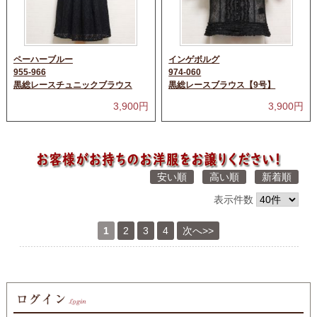
ペーハーブルー
インゲボルグ
955-966
974-060
黒総レースチュニックブラウス
黒総レースブラウス【9号】
3,900
円
3,900
円
安い順
高い順
新着順
表示件数
1
2
3
4
次へ>>