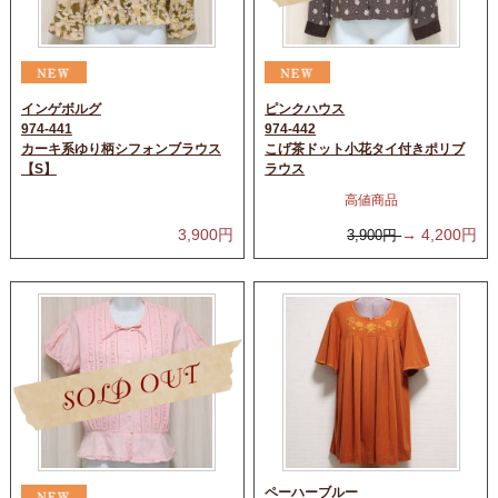
インゲボルグ
ピンクハウス
974-441
974-442
カーキ系ゆり柄シフォンブラウス
こげ茶ドット小花タイ付きポリブ
【S】
ラウス
高値商品
3,900
円
→
4,200
円
3,900
円
ペーハーブルー