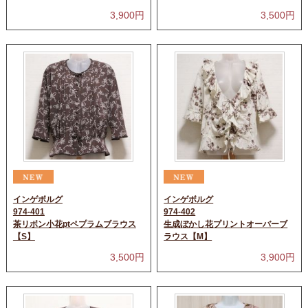
3,900
円
3,500
円
インゲボルグ
インゲボルグ
974-401
974-402
茶リボン小花ptペプラムブラウス
生成ぼかし花プリントオーバーブ
【S】
ラウス【M】
3,500
円
3,900
円