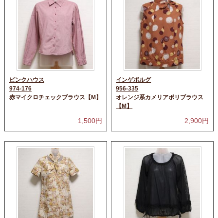
ピンクハウス
インゲボルグ
974-176
956-335
赤マイクロチェックブラウス【M】
オレンジ系カメリアポリブラウス
【M】
1,500
円
2,900
円