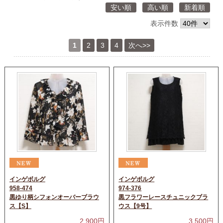
安い順
高い順
新着順
表示件数
1
2
3
4
次へ>>
インゲボルグ
インゲボルグ
958-474
974-376
黒ゆり柄シフォンオーバーブラウ
黒フラワーレースチュニックブラ
ス【S】
ウス【9号】
2,900
円
3,500
円