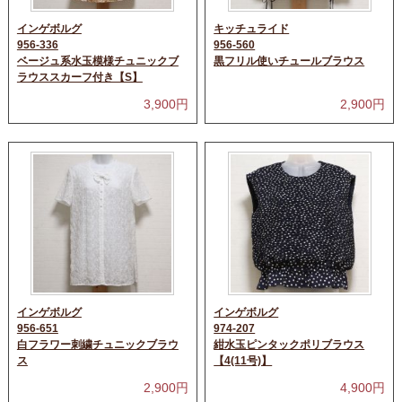
インゲボルグ
キッチュライド
956-336
956-560
ベージュ系水玉模様チュニックブ
黒フリル使いチュールブラウス
ラウススカーフ付き【S】
3,900
円
2,900
円
インゲボルグ
インゲボルグ
956-651
974-207
白フラワー刺繍チュニックブラウ
紺水玉ピンタックポリブラウス
ス
【4(11号)】
2,900
円
4,900
円