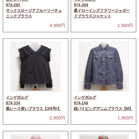
974-292
974-304
サックスロージアフルーリーチュ
黒ドローイングフラワージャガー
ニックブラウス
ドブラウスジャケット
4,900
円
1,900
円
インゲボルグ
インゲボルグ
974-334
974-144
黒レース使いブラウス【3(9号)】
紺パイピングデニムブラウス【M】
2,900
円
1,900
円