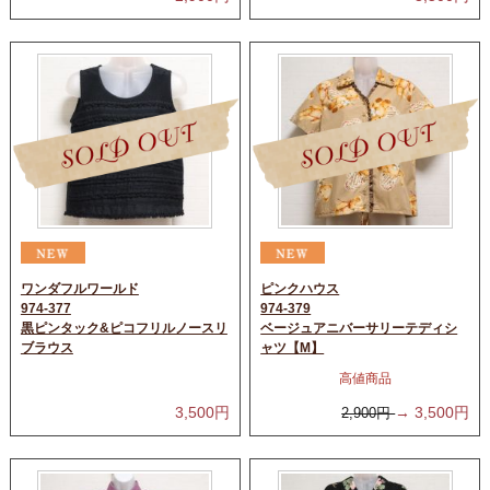
ワンダフルワールド
ピンクハウス
974-377
974-379
黒ピンタック&ピコフリルノースリ
ベージュアニバーサリーテディシ
ブラウス
ャツ【M】
高値商品
3,500
円
→
3,500
円
2,900
円