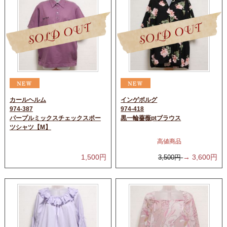
カールヘルム
インゲボルグ
974-387
974-418
パープルミックスチェックスポー
黒一輪薔薇ptブラウス
ツシャツ【M】
高値商品
1,500
円
→
3,600
円
3,500
円