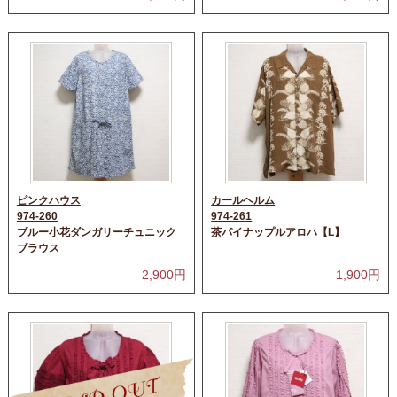
ピンクハウス
カールヘルム
974-260
974-261
ブルー小花ダンガリーチュニック
茶パイナップルアロハ【L】
ブラウス
2,900
円
1,900
円