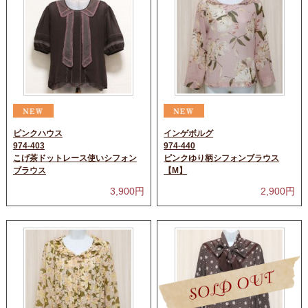
ピンクハウス
インゲボルグ
974-403
974-440
こげ茶ドットレース使いシフォン
ピンクゆり柄シフォンブラウス
ブラウス
【M】
3,900
円
2,900
円