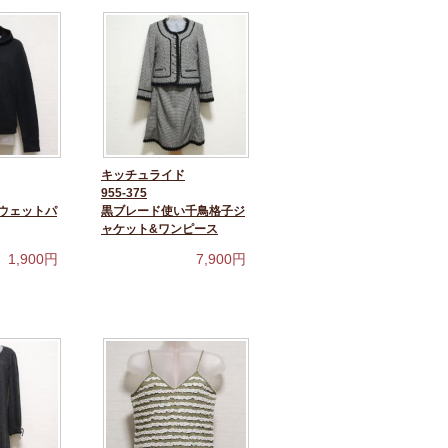
キッチュライド
955-375
ウェットパ
黒ブレード使い千鳥格子ジ
ャケット&ワンピース
1,900
円
7,900
円