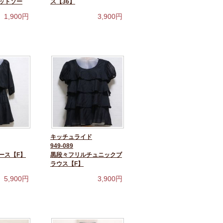
ットソー
ス【36】
1,900
円
3,900
円
キッチュライド
949-089
ース【F】
黒段々フリルチュニックブ
ラウス【F】
5,900
円
3,900
円