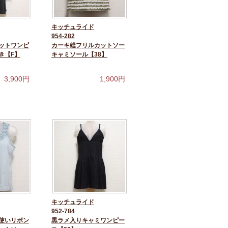
キッチュライド
954-282
ットワンピ
カーキ総フリルカットソー
き【F】
キャミソール【38】
3,900
円
1,900
円
キッチュライド
952-784
使いリボン
黒ラメ入りキャミワンピー