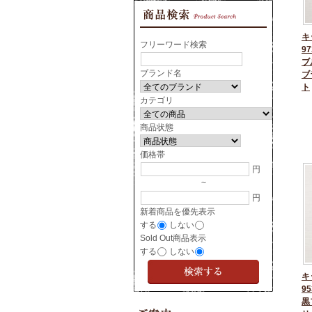
キ
フリーワード検索
97
ブ
ブランド名
ブ
ト
カテゴリ
商品状態
価格帯
円
~
円
新着商品を優先表示
する
しない
Sold Out商品表示
する
しない
キ
95
黒