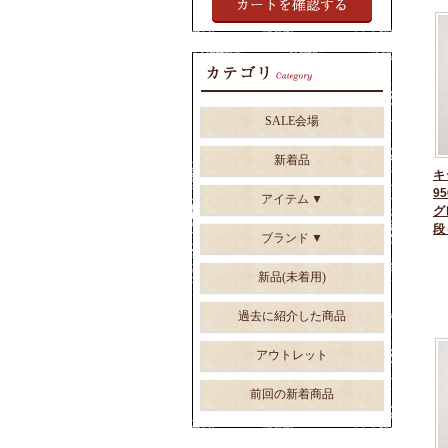
SALE会場
新着品
キ
95
アイテム
グ
段
ブランド
新品(未着用)
過去に紹介した商品
アウトレット
前回の新着商品