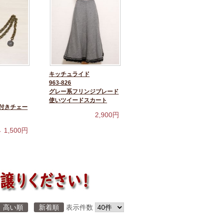
キッチュライド
963-826
グレー系フリンジブレード
使いツイードスカート
付きチェー
2,900
円
→
1,500
円
高い順
新着順
表示件数