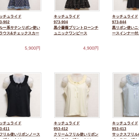
ッチュライド
キッチュライド
キッチュライド
3-902
973-904
973-844
ルー系サテンリボン使い
黒小薔薇プリントローンチ
黒リボン使いニ
ラウス&チェックスカー
ュニックワンピース
ースインナー付
5,900
円
4,900
円
ッチュライド
キッチュライド
キッチュライド
3-411
953-412
953-413
フリル使いリボンノース
クリームフリル使いリボン
サックスフリル