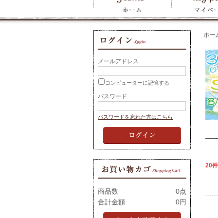
ホー
メールアドレス
コンピューターに記憶する
パスワード
パスワードを忘れた方はこちら
20件
商品数
0点
合計金額
0円