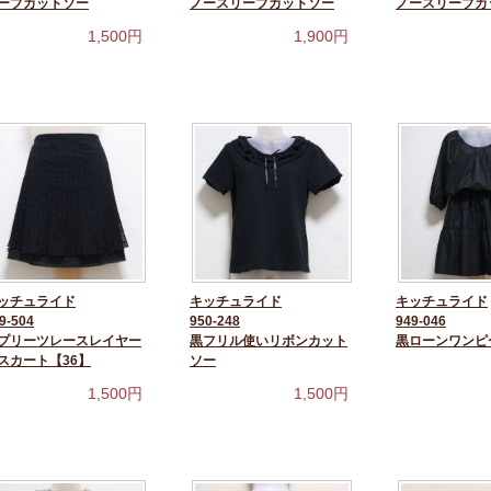
ーブカットソー
ノースリーブカットソー
ノースリーブカ
1,500
円
1,900
円
ッチュライド
キッチュライド
キッチュライド
9-504
950-248
949-046
プリーツレースレイヤー
黒フリル使いリボンカット
黒ローンワンピ
スカート【36】
ソー
1,500
円
1,500
円