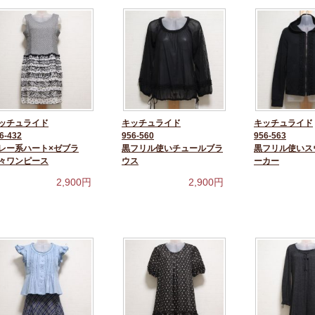
ッチュライド
キッチュライド
キッチュライド
6-432
956-560
956-563
レー系ハート×ゼブラ
黒フリル使いチュールブラ
黒フリル使いス
々ワンピース
ウス
ーカー
2,900
円
2,900
円