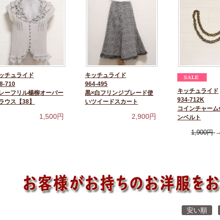
ッチュライド
キッチュライド
8-710
964-495
キッチュライド
レーフリル楊柳オーバー
黒×白フリンジブレード使
934-712K
ラウス【38】
いツイードスカート
コインチャーム
1,500
円
2,900
円
ンベルト
1,900
円
安い順