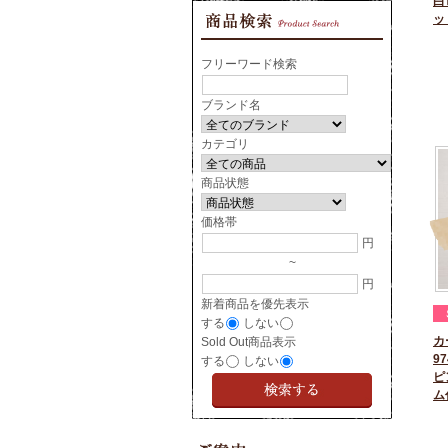
白
ッ
フリーワード検索
ブランド名
カテゴリ
商品状態
価格帯
円
~
円
新着商品を優先表示
する
しない
カ
Sold Out商品表示
97
する
しない
ピ
ム