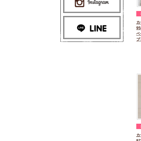
カ
95
ベ
プ
カ
97