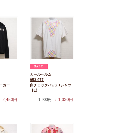
カールヘルム
953-977
ーカー
白チェックパッチTシャツ
【L】
→
2,450
円
→
1,330
円
1,900
円