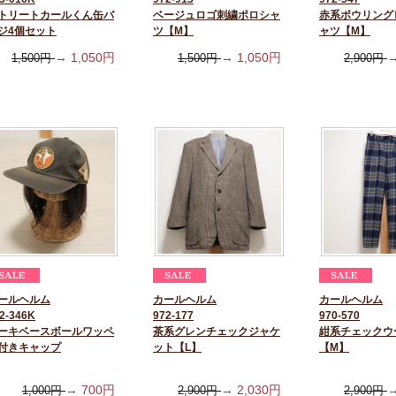
トリートカールくん缶バ
ベージュロゴ刺繍ポロシャ
赤系ボウリング
ジ4個セット
ツ【M】
ャツ【M】
→
1,050
円
→
1,050
円
1,500
円
1,500
円
2,900
円
ールヘルム
カールヘルム
カールヘルム
2-346K
972-177
970-570
ーキベースボールワッペ
茶系グレンチェックジャケ
紺系チェックウ
付きキャップ
ット【L】
【M】
→
700
円
→
2,030
円
1,000
円
2,900
円
2,900
円