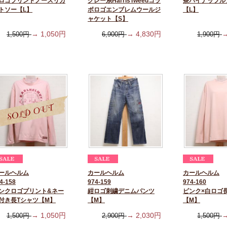
ロゴプリントノースリカ
グレー系HarrisTweedコラ
茶パイナップル
トソー【L】
ボロゴエンブレムウールジ
【L】
ャケット【S】
→
1,050
円
→
4,830
円
1,500
円
6,900
円
1,900
円
ールヘルム
カールヘルム
カールヘルム
4-158
974-159
974-160
ンクロゴプリント&ネー
紺ロゴ刺繍デニムパンツ
ピンク×白ロゴ
付き長Tシャツ【M】
【M】
【M】
→
1,050
円
→
2,030
円
1,500
円
2,900
円
1,500
円