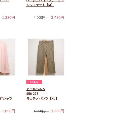
アロハ
ベージュロゴパッチコット
ンジャケット【M】
→
1,330
円
→
3,430
円
4,900
円
カールヘルム
956-227
長Tシャツ
モカチノパンツ【XL】
→
1,050
円
→
1,330
円
1,900
円