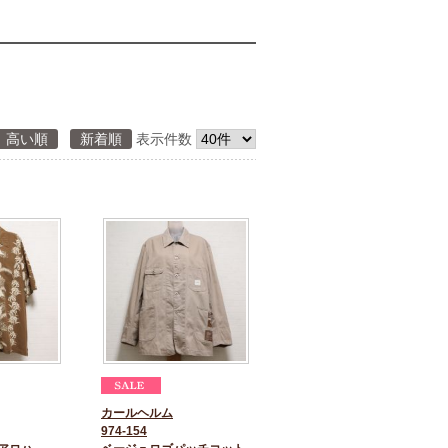
高い順
新着順
表示件数
カールヘルム
974-154