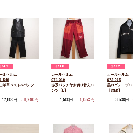
ールヘルム
カールヘルム
カールヘルム
6-548
974-019
973-965
山羊革ベスト&パンツ
赤系パッチ付き切り替えパ
黒ロゴテープパ
ンツ【L】
【3(M)】
→
8,960
円
→
1,050
円
12,800
円
1,500
円
3,500
円