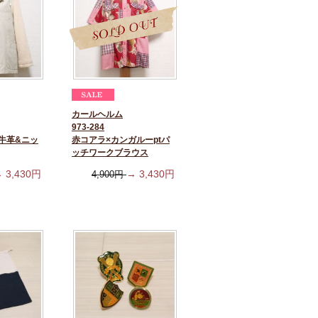
カールヘルム
973-284
牛革&ニッ
赤コアラ×カンガルーptパ
ッチワークブラウス
→
3,430
円
→
3,430
円
4,900
円