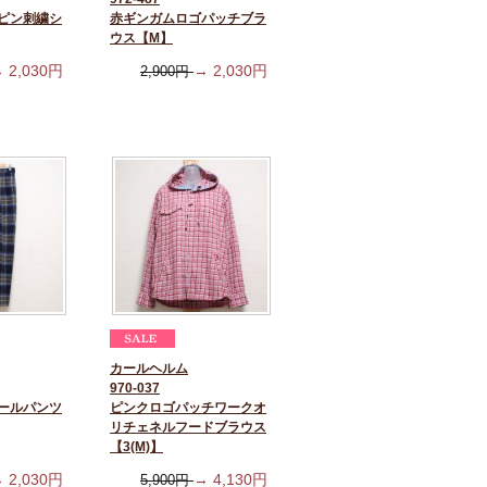
ピン刺繍シ
赤ギンガムロゴパッチブラ
ウス【M】
→
2,030
円
→
2,030
円
2,900
円
カールヘルム
970-037
ールパンツ
ピンクロゴパッチワークオ
リチェネルフードブラウス
【3(M)】
→
2,030
円
→
4,130
円
5,900
円