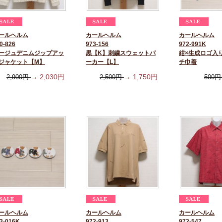
ールヘルム
カールヘルム
カールヘルム
0-826
973-156
972-991K
ージュデニムジップアッ
黒【K】刺繍スウェットパ
紺×生成ロゴ入
ジャケット【M】
ーカー【L】
チ巾着
→
2,030
円
→
1,750
円
2,900
円
2,500
円
500
ールヘルム
カールヘルム
カールヘルム
3-016K
972-913
972-547