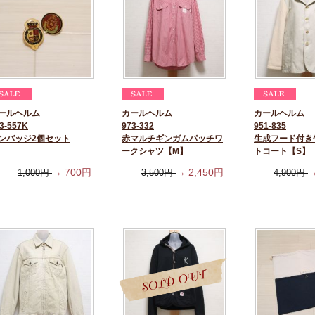
ールヘルム
カールヘルム
カールヘルム
3-557K
973-332
951-835
ンバッジ2個セット
赤マルチギンガムパッチワ
生成フード付き
ークシャツ【M】
トコート【S】
→
700
円
→
2,450
円
1,000
円
3,500
円
4,900
円