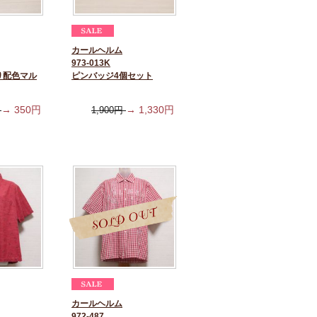
カールヘルム
973-013K
り配色マル
ピンバッジ4個セット
→
350
円
→
1,330
円
円
1,900
円
カールヘルム
972-487