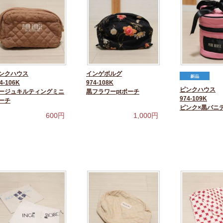
ンクハウス
インゲボルグ
4-106K
974-108K
ピンクハウス
ージュキルティングミニ
黒フラワーptポーチ
974-109K
ーチ
ピンク×黒バニ
600
円
1,000
円