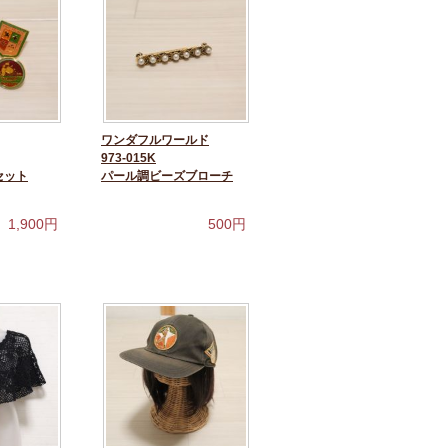
ワンダフルワールド
973-015K
セット
パール調ビーズブローチ
1,900
円
500
円