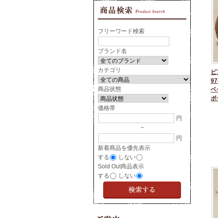
フリーワード検索
ブランド名
カテゴリ
ピ
97
商品状態
ベ
ポ
価格帯
円
~
円
新着商品を優先表示
する
しない
Sold Out商品表示
する
しない