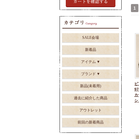
1
SALE会場
新着品
アイテム
ブランド
ピ
新品(未着用)
97
カ
過去に紹介した商品
シ
アウトレット
前回の新着商品