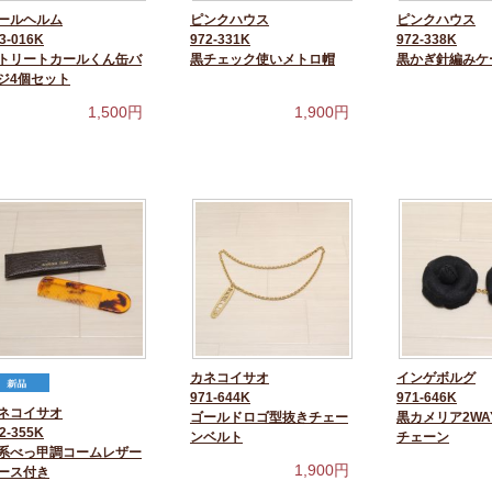
ールヘルム
ピンクハウス
ピンクハウス
3-016K
972-331K
972-338K
トリートカールくん缶バ
黒チェック使いメトロ帽
黒かぎ針編みケ
ジ4個セット
1,500
円
1,900
円
カネコイサオ
インゲボルグ
971-644K
971-646K
ネコイサオ
ゴールドロゴ型抜きチェー
黒カメリア2WA
2-355K
ンベルト
チェーン
系べっ甲調コームレザー
1,900
円
ース付き