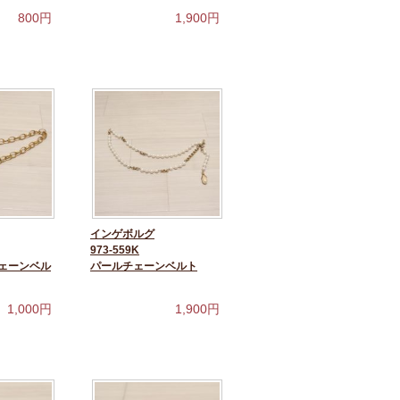
800
円
1,900
円
インゲボルグ
973-559K
ェーンベル
パールチェーンベルト
1,000
円
1,900
円