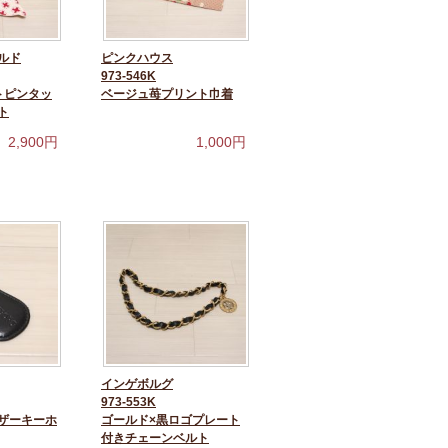
ルド
ピンクハウス
973-546K
トピンタッ
ベージュ苺プリント巾着
ト
2,900
円
1,000
円
インゲボルグ
973-553K
ザーキーホ
ゴールド×黒ロゴプレート
付きチェーンベルト