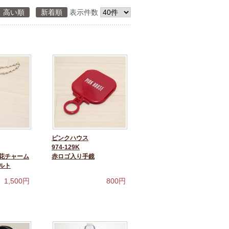
高い順
新着順
表示件数
ピンクハウス
974-129K
花チャーム
赤ロゴ入り手鏡
ルト
1,500
円
800
円