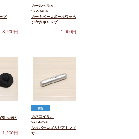
カールヘルム
972-346K
ープ
カーキベースボールワッペ
ン付きキャップ
3,900
円
1,000
円
カネコイサオ
Y引っ掛け
971-649K
シルバーロゴ入りアトマイ
1,900
円
ザー