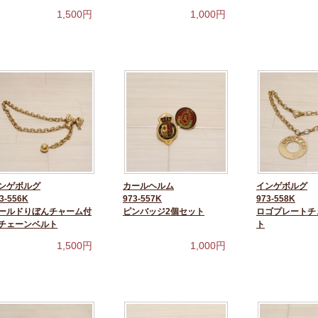
1,500
円
1,000
円
ンゲボルグ
カールヘルム
インゲボルグ
3-556K
973-557K
973-558K
ールドりぼんチャーム付
ピンバッジ2個セット
ロゴプレートチ
チェーンベルト
ト
1,500
円
1,000
円