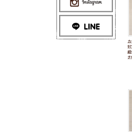
カ
97
紺
チ