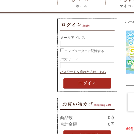
ホー
メールアドレス
コンピューターに記憶する
パスワード
パスワードを忘れた方はこちら
商品数
0点
合計金額
0円
69件