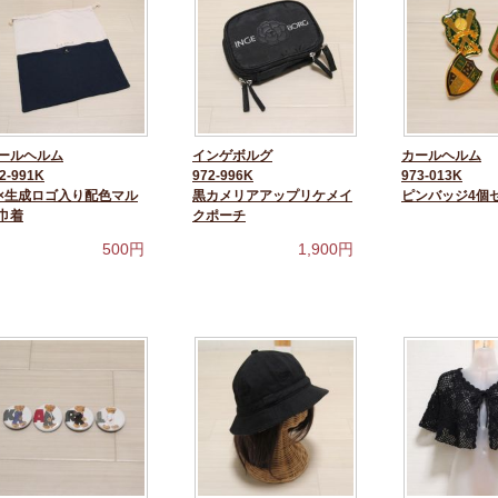
ールヘルム
インゲボルグ
カールヘルム
2-991K
972-996K
973-013K
×生成ロゴ入り配色マル
黒カメリアアップリケメイ
ピンバッジ4個
巾着
クポーチ
500
円
1,900
円