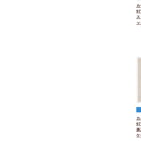
カ
97
ス
ッ
カ
97
茶
ケ