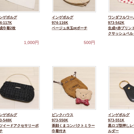
ンゲボルグ
インゲボルグ
ワンダフルワー
4-117K
974-116K
973-542K
成巾着2枚
ベージュ水玉ptポーチ
生成×赤プリン
クサッシュベル
1,000
円
500
円
ンゲボルグ
ピンクハウス
インゲボルグ
3-548K
973-550K
973-551K
ツイードアクセサリーポ
茶顔くまコンパクトミラー
黒ロゴ型押しレ
チ
巾着付き
ルダー