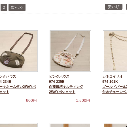
安い順
2
次へ>>
ンクハウス
ピンクハウス
カネコイサオ
4-234B
974-235B
974-101K
ーキネーム使い2WAYポ
白薔薇柄キルティング
ゴールドパール
ェット
2WAYポシェット
付きチェーンベ
800
円
1,500
円