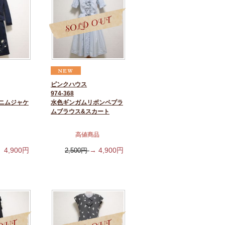
ピンクハウス
974-368
ニムジャケ
水色ギンガムリボンペプラ
ムブラウス&スカート
高値商品
4,900
円
→
4,900
円
2,500
円