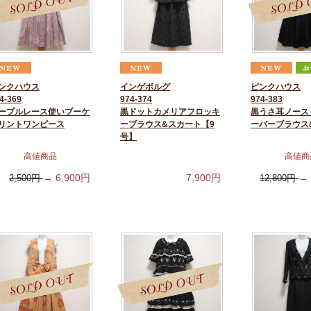
ンクハウス
インゲボルグ
ピンクハウス
4-369
974-374
974-383
ープルレース使いブーケ
黒ドットカメリアフロッキ
黒うさ耳ノース
リントワンピース
ーブラウス&スカート【9
ーバーブラウス
号】
高値商品
高値商
→
6,900
円
7,900
円
→
2,500
円
12,800
円