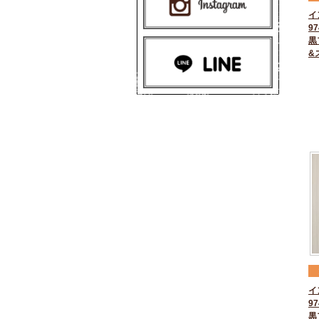
イ
97
黒
&
イ
97
黒