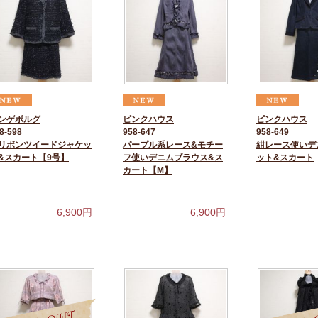
ンゲボルグ
ピンクハウス
ピンクハウス
8-598
958-647
958-649
リボンツイードジャケッ
パープル系レース&モチー
紺レース使いデ
&スカート【9号】
フ使いデニムブラウス&ス
ット&スカート
カート【M】
6,900
円
6,900
円