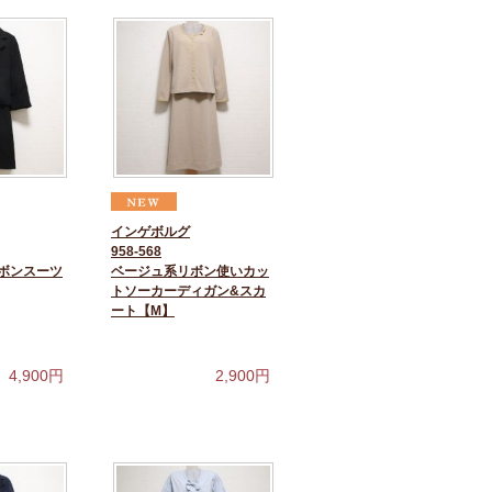
インゲボルグ
958-568
ボンスーツ
ベージュ系リボン使いカッ
トソーカーディガン&スカ
ート【M】
4,900
円
2,900
円