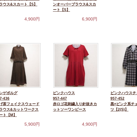
ラウス&スカート【S】
ンオーバーブラウス&スカ
ート【S】
4,900
円
6,900
円
ンゲボルグ
ピンクハウス
ピンクハウスチ
7-436
957-447
957-452
げ茶フェイクスウェード
赤ロゴ花刺繍入り針抜きカ
黒×ピンク系チ
ラウス&カットワークス
ットソーワンピース
ツ【2(S)】
ート【M】
5,900
円
4,900
円