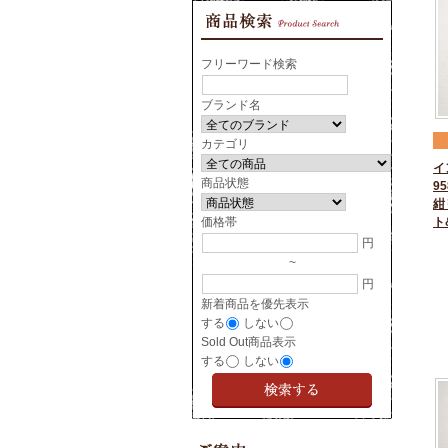
フリーワード検索
ブランド名
カテゴリ
イ
商品状態
95
紺
価格帯
ト
円
~
円
新着商品を優先表示
する
しない
Sold Out商品表示
する
しない