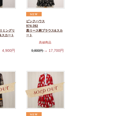
ピンクハウス
974-392
リミングリ
黒リース柄ブラウス&スカ
&スカート
ート
高値商品
4,900
円
→
17,700
円
9,800
円