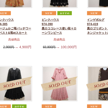
ンクハウス
ピンクハウス
インゲボルグ
4-385
974-390
974-419
ージュかご苺パッチワー
黒ロココレース使い段々ロ
黒ロゴリボント
ベスト&苺ptスカート
ーンワンピース
ネンジャケット
高値商品
高値商品
→
4,900
円
→
100,000
円
2,900
円
69,800
円