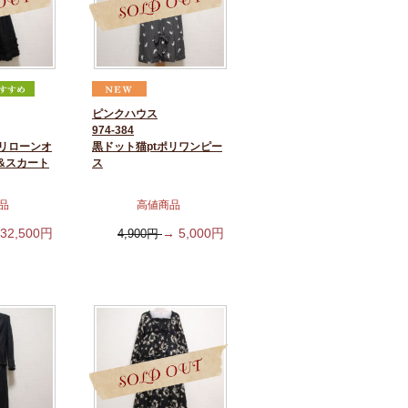
ピンクハウス
974-384
リローンオ
黒ドット猫ptポリワンピー
&スカート
ス
品
高値商品
32,500
円
→
5,000
円
4,900
円