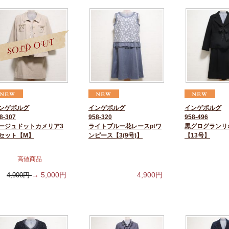
ンゲボルグ
インゲボルグ
インゲボルグ
8-307
958-320
958-496
ージュドットカメリア3
ライトブルー花レースptワ
黒グログランリ
セット【M】
ンピース【3(9号)】
【13号】
高値商品
→
5,000
円
4,900
円
4,900
円