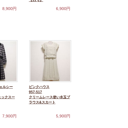
【11号】
8,900
円
6,900
円
ェルシー
ピンクハウス
957-517
ェックスー
クリームレース使い水玉ブ
ラウス&スカート
7,900
円
5,900
円