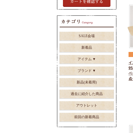
SALE会場
新着品
アイテム
イ
95
ブランド
ベ
点
新品(未着用)
過去に紹介した商品
アウトレット
前回の新着商品