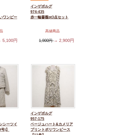
インゲボルグ
974-435
いワンピー
赤一輪薔薇pt3点セット
品
高値商品
→
5,100
円
→
2,900
円
1,900
円
インゲボルグ
957-175
ンシーツイ
ベージュハート&カメリア
9号)】
プリントポリワンピース