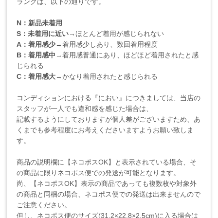
ランクは、以下の通りです。
N：新品未着用
S：未着用に近い
→ほとんど着用が感じられない
A：着用感少
→着用感少しあり、数回着用程度
B：着用感中
→着用感普通にあり、ほどほど着用されたと感
じられる
C：着用感大
→かなり着用されたと感じられる
コンディションにおける『におい』につきましては、当店の
スタッフが一人でも違和感を感じた場合は、
記載するようにしておりますが個人差がございますため、あ
くまでも参考程度にお考えくださいますようお願い致しま
す。
商品の説明欄に【ネコポスOK】と表示されている場合、そ
の商品に限りネコポス便での発送が可能となります。
尚、【ネコポスOK】表示の商品であっても複数枚や対象外
の商品と同梱の場合、ネコポス便での発送は出来ませんので
ご注意ください。
但し、ネコポス便のサイズ(31.2×22.8×2.5cm)に入る場合は