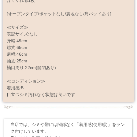
げてくれる1枚
[オープンタイプ/ポケットなし/裏地なし/肩パッドあり]
≪サイズ≫
表記サイズ:なし
身幅:49cm
総丈:65cm
肩幅:46cm
袖丈:25cm
袖口周り:22cm(開閉あり)
≪コンディション≫
着用感:B
目立つシミ汚れなく状態は良いです
当店では、シミや難には関係なく「着用感(使用感)」をラン
ク付けしています。