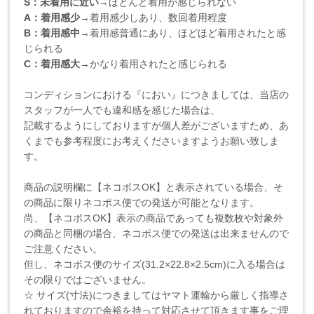
S：未着用に近い
→ほとんど着用が感じられない
A：着用感少
→着用感少しあり、数回着用程度
B：着用感中
→着用感普通にあり、ほどほど着用されたと感
じられる
C：着用感大
→かなり着用されたと感じられる
コンディションにおける『におい』につきましては、当店の
スタッフが一人でも違和感を感じた場合は、
記載するようにしておりますが個人差がございますため、あ
くまでも参考程度にお考えくださいますようお願い致しま
す。
商品の説明欄に【ネコポスOK】と表示されている場合、そ
の商品に限りネコポス便での発送が可能となります。
尚、【ネコポスOK】表示の商品であっても複数枚や対象外
の商品と同梱の場合、ネコポス便での発送は出来ませんので
ご注意ください。
但し、ネコポス便のサイズ(31.2×22.8×2.5cm)に入る場合は
その限りではございません。
☆ サイズ(寸法)につきましてはヤマト運輸から厳しく指導さ
れておりますので余裕を持って対応させて頂きます事をご理