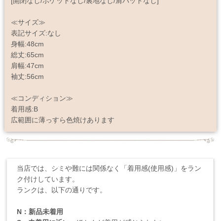
[開閉なし/ポケットなし/裏地なし/肩パッドなし]
≪サイズ≫
表記サイズ:なし
身幅:48cm
総丈:65cm
肩幅:47cm
袖丈:56cm
≪コンディション≫
着用感:B
広範囲に薄っすら色焼けあります
当店では、シミや難には関係なく「着用感(使用感)」をラン
ク付けしています。
ランクは、以下の通りです。
N：新品未着用