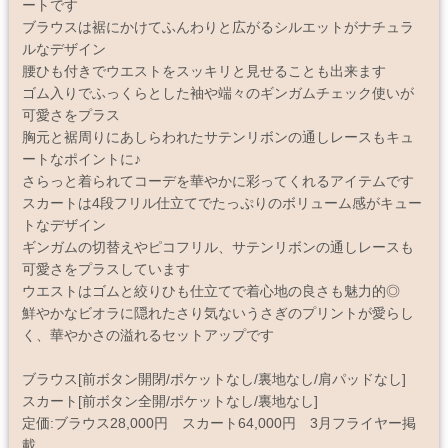
ートです
ブラウスは裾にかけてふんわりと広がるシルエットがナチュラ
ルなデザイン
腰ひも付きでウエストをスッキリと見せることも出来ます
ゴム入りでふっくらとした袖や端々のギンガムチェック使いが
可愛さをプラス
胸元と裾周りにあしらわれたサテンリボンの通しレースもキュ
ートなポイントに♪
さらっと着られてコーデを華やかに彩ってくれるアイテムです
スカートは4段フリル仕立てでたっぷりのボリューム感がキュー
トなデザイン
ギンガムの切替えやピコフリル、サテンリボンの通しレースも
可愛さをプラスしています
ウエストはゴムと絞りひも仕立てで着心地の良さも魅力的◎
鮮やかなビオラに隠れたさり気ないうさぎのプリントが愛らし
く、華やかさの溢れるセットアップです
ブラウス[前ボタン開閉/ポケットなし/裏地なし/肩パッドなし]
スカート[前ボタン全開/ポケットなし/裏地なし]
定価:ブラウス28,000円 スカート64,000円 3月フライヤー掲
載