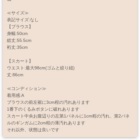
≪サイズ≫
表記サイズ:なし
【ブラウス】
身幅:50cm
総丈:55.5cm
裄丈:35cm
【スカート】
ウエスト:最大98cm(ゴムと絞り紐)
丈:86cm
≪コンディション≫
着用感:A
ブラウスの前左裾に3cm程の汚れあります
1番下のくるみボタンに破れあります
スカート中央お腹辺りの左第1パネルに1cm程の汚れ、第2パネ
ルのギンガムに2cm程の薄汚れあります
それ以外、状態は良いです