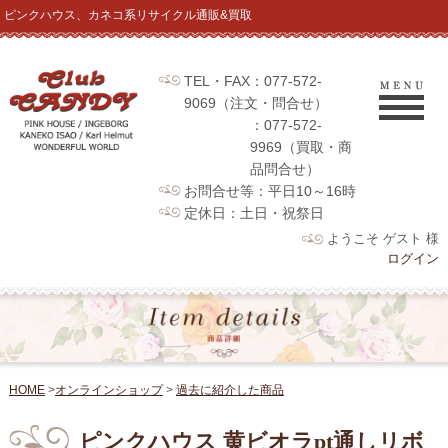
ピンクハウス、カネコ系リサイクル通販&買取
TEL・FAX：077-572-
9069（注文・問合せ）
：077-572-
9969（買取・商
品問合せ）
お問合せ等：平日10～16時
定休日：土日・祝祭日
ようこそ ゲスト 様
ログイン
HOME
>
オンラインショップ
>
過去に紹介した商品
ピンクハウス 黄ビオラpt通しリボ