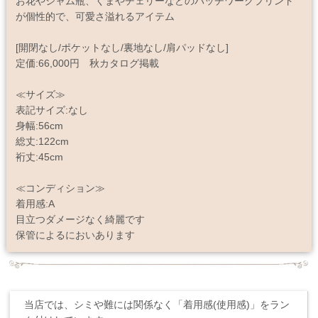
お花やジャム瓶、くまやチェリーなどのパッチワークプリント
が個性的で、可愛さ溢れるアイテム
[開閉なし/ポケットなし/裏地なし/肩パッドなし]
定価:66,000円 秋カタログ掲載
≪サイズ≫
表記サイズ:なし
身幅:56cm
総丈:122cm
裄丈:45cm
≪コンディション≫
着用感:A
目立つダメージなく綺麗です
保管によるにおいあります
当店では、シミや難には関係なく「着用感(使用感)」をラン