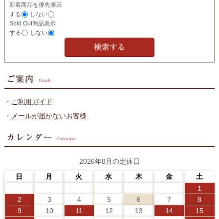
新着商品を優先表示
する
しない
Sold Out商品表示
する
しない
・
ご利用ガイド
・
メールが届かないお客様
2026年8月の定休日
日
月
火
水
木
金
土
1
2
3
4
5
6
7
8
9
10
11
12
13
14
15