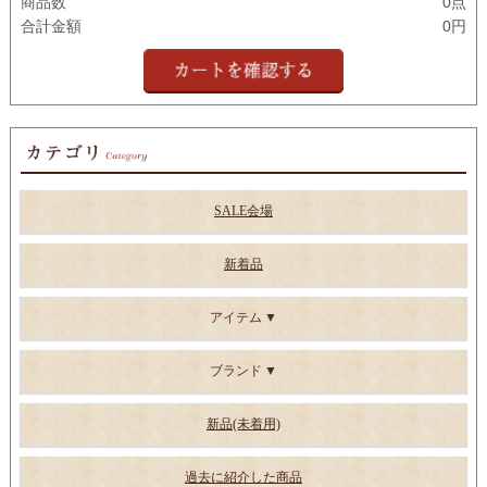
商品数
0点
合計金額
0円
SALE会場
新着品
アイテム
ブランド
新品(未着用)
過去に紹介した商品