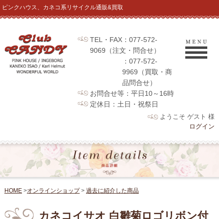
ピンクハウス、カネコ系リサイクル通販&買取
TEL・FAX：077-572-
9069（注文・問合せ）
：077-572-
9969（買取・商
品問合せ）
お問合せ等：平日10～16時
定休日：土日・祝祭日
ようこそ ゲスト 様
ログイン
HOME
>
オンラインショップ
>
過去に紹介した商品
カネコイサオ 白雛菊ロゴリボン付