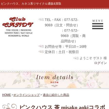
ピンクハウス、カネコ系リサイクル通販&買取
TEL・FAX：077-572-
9069（注文・問合せ）
：077-572-
9969（買取・商
品問合せ）
お問合せ等：平日10～16時
定休日：土日・祝祭日
ようこそ ゲスト 様
ログイン
HOME
>
オンラインショップ
>
過去に紹介した商品
ピンクハウス 茶 misako aokiコラボ