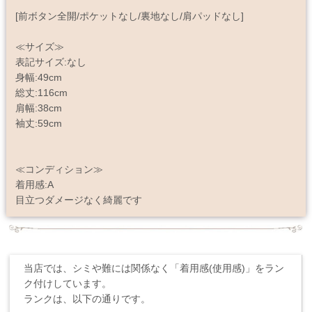
[前ボタン全開/ポケットなし/裏地なし/肩パッドなし]
≪サイズ≫
表記サイズ:なし
身幅:49cm
総丈:116cm
肩幅:38cm
袖丈:59cm
≪コンディション≫
着用感:A
目立つダメージなく綺麗です
当店では、シミや難には関係なく「着用感(使用感)」をラン
ク付けしています。
ランクは、以下の通りです。