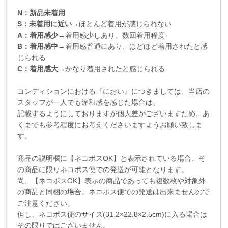
N：新品未着用
S：未着用に近い
→ほとんど着用が感じられない
A：着用感少
→着用感少しあり、数回着用程度
B：着用感中
→着用感普通にあり、ほどほど着用されたと感
じられる
C：着用感大
→かなり着用されたと感じられる
コンディションにおける『におい』につきましては、当店の
スタッフが一人でも違和感を感じた場合は、
記載するようにしておりますが個人差がございますため、あ
くまでも参考程度にお考えくださいますようお願い致しま
す。
商品の説明欄に【ネコポスOK】と表示されている場合、そ
の商品に限りネコポス便での発送が可能となります。
尚、【ネコポスOK】表示の商品であっても複数枚や対象外
の商品と同梱の場合、ネコポス便での発送は出来ませんので
ご注意ください。
但し、ネコポス便のサイズ(31.2×22.8×2.5cm)に入る場合は
その限りではございません。