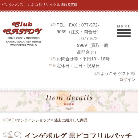
ピンクハウス、カネコ系リサイクル通販&買取
TEL・FAX：077-572-
9069（注文・問合せ）
：077-572-
9969（買取・商
品問合せ）
お問合せ等：平日10～16時
定休日：土日・祝祭日
ようこそ ゲスト 様
ログイン
HOME
>
オンラインショップ
>
過去に紹介した商品
インゲボルグ 黒ピコフリルパッチ