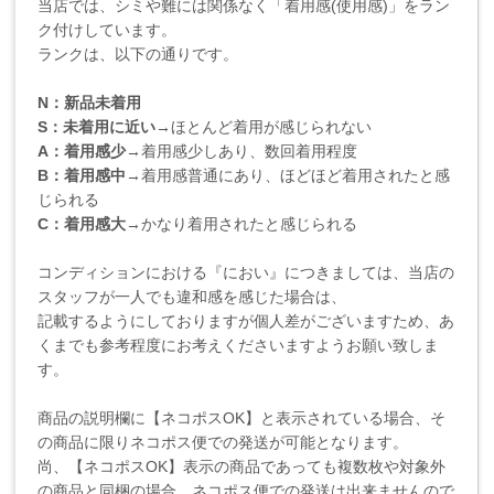
当店では、シミや難には関係なく「着用感(使用感)」をラン
ク付けしています。
ランクは、以下の通りです。
N：新品未着用
S：未着用に近い
→ほとんど着用が感じられない
A：着用感少
→着用感少しあり、数回着用程度
B：着用感中
→着用感普通にあり、ほどほど着用されたと感
じられる
C：着用感大
→かなり着用されたと感じられる
コンディションにおける『におい』につきましては、当店の
スタッフが一人でも違和感を感じた場合は、
記載するようにしておりますが個人差がございますため、あ
くまでも参考程度にお考えくださいますようお願い致しま
す。
商品の説明欄に【ネコポスOK】と表示されている場合、そ
の商品に限りネコポス便での発送が可能となります。
尚、【ネコポスOK】表示の商品であっても複数枚や対象外
の商品と同梱の場合、ネコポス便での発送は出来ませんので