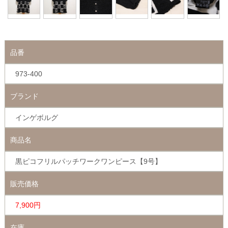
品番
973-400
ブランド
インゲボルグ
商品名
黒ピコフリルパッチワークワンピース【9号】
販売価格
7,900円
在庫