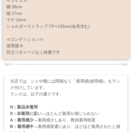
≪サイズ≫
横:28cm
縦:17cm
マチ:10cm
ショルダーストラップ:73〜135cm(金具含む)
≪コンディション≫
使用感:A
目立つダメージなく綺麗です
当店では、シミや難には関係なく「着用感(使用感)」をラン
ク付けしています。
ランクは、以下の通りです。
N：新品未着用
S：未着用に近い
→ほとんど着用が感じられない
A：着用感少
→着用感少しあり、数回着用程度
B：着用感中
→着用感普通にあり、ほどほど着用されたと感