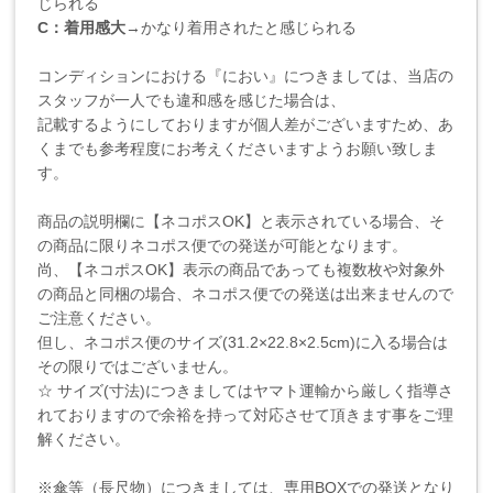
じられる
C：着用感大
→かなり着用されたと感じられる
コンディションにおける『におい』につきましては、当店の
スタッフが一人でも違和感を感じた場合は、
記載するようにしておりますが個人差がございますため、あ
くまでも参考程度にお考えくださいますようお願い致しま
す。
商品の説明欄に【ネコポスOK】と表示されている場合、そ
の商品に限りネコポス便での発送が可能となります。
尚、【ネコポスOK】表示の商品であっても複数枚や対象外
の商品と同梱の場合、ネコポス便での発送は出来ませんので
ご注意ください。
但し、ネコポス便のサイズ(31.2×22.8×2.5cm)に入る場合は
その限りではございません。
☆ サイズ(寸法)につきましてはヤマト運輸から厳しく指導さ
れておりますので余裕を持って対応させて頂きます事をご理
解ください。
※傘等（長尺物）につきましては、専用BOXでの発送となり