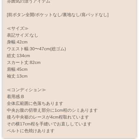
雰囲気の漂うアイテム
[前ボタン全開/ポケットなし/裏地なし/肩パッドなし]
≪サイズ≫
表記サイズ:なし
身幅:42cm
ウエスト幅:30〜47cm(総ゴム)
総丈:134cm
スカート丈:82cm
肩幅:45cm
袖丈:13cm
≪コンディション≫
着用感:B
全体広範囲に色落ちあります
中央お腹の切替え部分に1cm程のシミあります
後ろ中央裾のレースが4cm程取れています
その横17cm程を手縫いでお直ししています
ベルトに色焼けあります