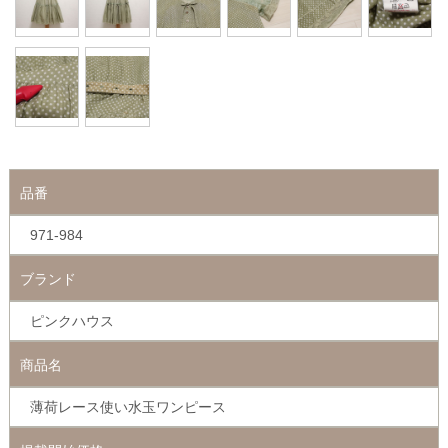
品番
971-984
ブランド
ピンクハウス
商品名
薄荷レース使い水玉ワンピース