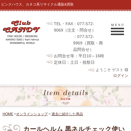
ピンクハウス、カネコ系リサイクル通販&買取
TEL・FAX：077-572-
9069（注文・問合せ）
：077-572-
9969（買取・商
品問合せ）
お問合せ等：平日10～16時
定休日：土日・祝祭日
ようこそ ゲスト 様
ログイン
HOME
>
オンラインショップ
>
過去に紹介した商品
カールヘルム 黒ネルチェック使い