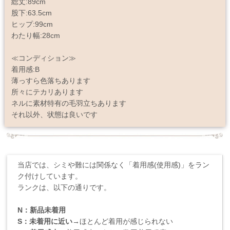
総丈:89cm
股下:63.5cm
ヒップ:99cm
わたり幅:28cm
≪コンディション≫
着用感:B
薄っすら色落ちあります
所々にテカリあります
ネルに素材特有の毛羽立ちあります
それ以外、状態は良いです
当店では、シミや難には関係なく「着用感(使用感)」をラン
ク付けしています。
ランクは、以下の通りです。
N：新品未着用
S：未着用に近い
→ほとんど着用が感じられない