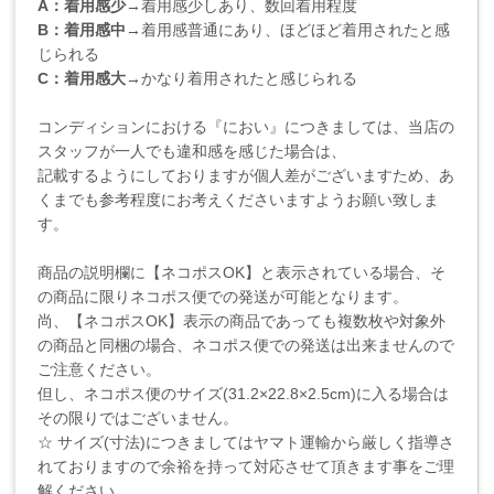
A：着用感少
→着用感少しあり、数回着用程度
B：着用感中
→着用感普通にあり、ほどほど着用されたと感
じられる
C：着用感大
→かなり着用されたと感じられる
コンディションにおける『におい』につきましては、当店の
スタッフが一人でも違和感を感じた場合は、
記載するようにしておりますが個人差がございますため、あ
くまでも参考程度にお考えくださいますようお願い致しま
す。
商品の説明欄に【ネコポスOK】と表示されている場合、そ
の商品に限りネコポス便での発送が可能となります。
尚、【ネコポスOK】表示の商品であっても複数枚や対象外
の商品と同梱の場合、ネコポス便での発送は出来ませんので
ご注意ください。
但し、ネコポス便のサイズ(31.2×22.8×2.5cm)に入る場合は
その限りではございません。
☆ サイズ(寸法)につきましてはヤマト運輸から厳しく指導さ
れておりますので余裕を持って対応させて頂きます事をご理
解ください。