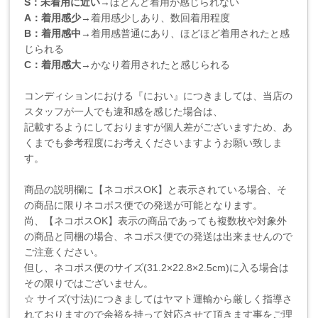
S：未着用に近い
→ほとんど着用が感じられない
A：着用感少
→着用感少しあり、数回着用程度
B：着用感中
→着用感普通にあり、ほどほど着用されたと感
じられる
C：着用感大
→かなり着用されたと感じられる
コンディションにおける『におい』につきましては、当店の
スタッフが一人でも違和感を感じた場合は、
記載するようにしておりますが個人差がございますため、あ
くまでも参考程度にお考えくださいますようお願い致しま
す。
商品の説明欄に【ネコポスOK】と表示されている場合、そ
の商品に限りネコポス便での発送が可能となります。
尚、【ネコポスOK】表示の商品であっても複数枚や対象外
の商品と同梱の場合、ネコポス便での発送は出来ませんので
ご注意ください。
但し、ネコポス便のサイズ(31.2×22.8×2.5cm)に入る場合は
その限りではございません。
☆ サイズ(寸法)につきましてはヤマト運輸から厳しく指導さ
れておりますので余裕を持って対応させて頂きます事をご理