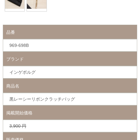
品番
969-698B
ブランド
インゲボルグ
商品名
黒レーシーリボンクラッチバッグ
掲載開始価格
3,900
円
販売価格