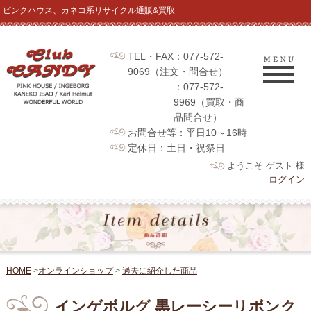
ピンクハウス、カネコ系リサイクル通販&買取
TEL・FAX：077-572-
9069（注文・問合せ）
：077-572-
9969（買取・商
品問合せ）
お問合せ等：平日10～16時
定休日：土日・祝祭日
ようこそ ゲスト 様
ログイン
HOME
>
オンラインショップ
>
過去に紹介した商品
インゲボルグ 黒レーシーリボンク