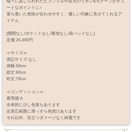
端々にあしらわれたピコフリルや首元のリボン&モチーフがキュ
ートなポイントに♪
落ち着いた色味が合わせやすく、優しい印象に見せてくれるア
イテム
[開閉なし/ポケットなし/裏地なし/肩パッドなし]
定価:26,400円
≪サイズ≫
表記サイズ:なし
身幅:58cm
総丈:60cm
裄丈:79cm
≪コンディション≫
着用感:A
全体的に少し色落ちあります
左肩広範囲に薄っすら色焼けあります
それ以外、目立つダメージなく綺麗です