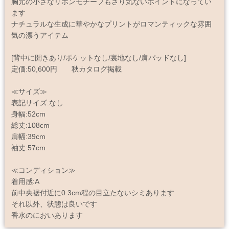
胸元の小さなリボンモチーフもさり気ないポイントになってい
ます
ナチュラルな生成に華やかなプリントがロマンティックな雰囲
気の漂うアイテム
[背中に開きあり/ポケットなし/裏地なし/肩パッドなし]
定価:50,600円 秋カタログ掲載
≪サイズ≫
表記サイズ:なし
身幅:52cm
総丈:108cm
肩幅:39cm
袖丈:57cm
≪コンディション≫
着用感:A
前中央裾付近に0.3cm程の目立たないシミあります
それ以外、状態は良いです
香水のにおいあります