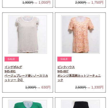
→
1,050
円
→
1,750
円
1,900
円
2,900
円
インゲボルグ
ピンクハウス
945-891
945-887
ベージュブレード使いノースリカ
オレンジ系花柄カットソーチュニ
ットソー【S】
ック
→
630
円
→
1,330
円
1,000
円
2,500
円