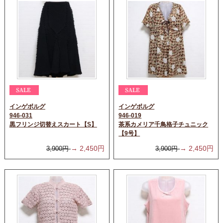
インゲボルグ
インゲボルグ
946-031
946-019
黒フリンジ切替えスカート【S】
茶系カメリア千鳥格子チュニック
【9号】
→
2,450
円
→
2,450
円
3,900
円
3,900
円