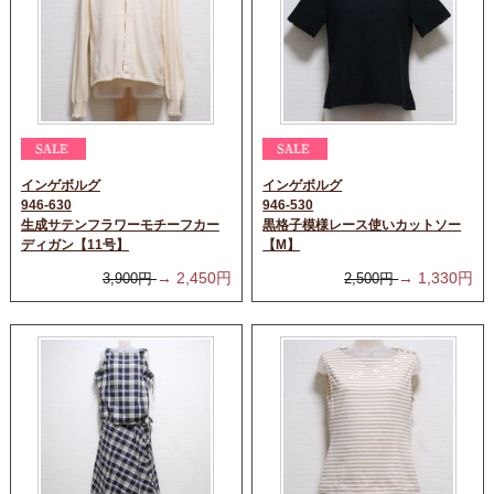
インゲボルグ
インゲボルグ
946-630
946-530
生成サテンフラワーモチーフカー
黒格子模様レース使いカットソー
ディガン【11号】
【M】
→
2,450
円
→
1,330
円
3,900
円
2,500
円