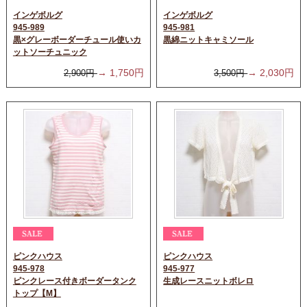
インゲボルグ
インゲボルグ
945-989
945-981
黒×グレーボーダーチュール使いカ
黒綿ニットキャミソール
ットソーチュニック
→
1,750
円
→
2,030
円
2,900
円
3,500
円
ピンクハウス
ピンクハウス
945-978
945-977
ピンクレース付きボーダータンク
生成レースニットボレロ
トップ【M】