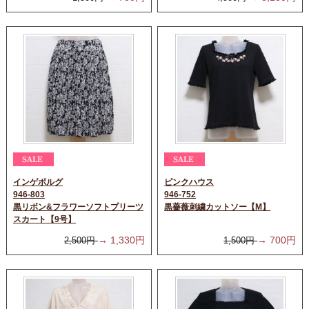
インゲボルグ
ピンクハウス
946-803
946-752
黒リボン&フラワーソフトプリーツ
黒薔薇刺繍カットソー【M】
スカート【9号】
→
1,330
円
→
700
円
2,500
円
1,500
円