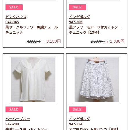
ピンクハウス
インゲボルグ
947-345
947-306
黒サークルフラワー刺繍チュール
黒フラワーモチーフ付カットソー
チュニック
チュニック【13号】
→
3,150
円
→
1,330
円
4,900
円
2,500
円
ペーハーブルー
インゲボルグ
947-288
947-224
生成レース使いカットソー
オフ白ロゼット風パンツ【9号】