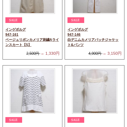
インゲボルグ
インゲボルグ
947-161
947-146
ベージュリボンカメリア刺繍Aライ
白デニムカメリアパッチジャケッ
ンスカート【S】
ト&パンツ
→
1,330
円
→
3,150
円
2,500
円
4,900
円