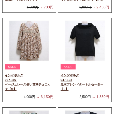
→
700
円
→
2,450
円
1,500
円
3,900
円
インゲボルグ
インゲボルグ
947-197
947-193
ベージュレース使い花柄チュニッ
黒麻ブレンドタートルセーター
ク【M】
【L】
→
3,150
円
→
1,330
円
4,900
円
2,500
円