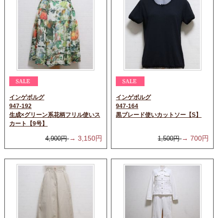
インゲボルグ
インゲボルグ
947-192
947-164
生成×グリーン系花柄フリル使いス
黒ブレード使いカットソー【S】
カート【9号】
→
3,150
円
→
700
円
4,900
円
1,500
円