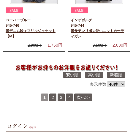
ペーハーブルー
インゲボルグ
945-746
945-744
黒デニム段々フリルジャケット
黒サテンリボン使いニットカーデ
【M】
ィガン
→
1,750
円
→
2,030
円
2,900
円
3,500
円
安い順
高い順
新着順
表示件数
1
2
3
4
次へ>>