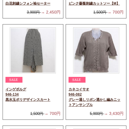
白花刺繍シフォン袖セーター
ピンク薔薇刺繍カットソー【M】
→
2,450
円
→
700
円
3,900
円
1,500
円
インゲボルグ
カネコイサオ
946-134
946-082
黒水玉ポリデザインスカート
グレー通しリボン透かし編みニッ
トアンサンブル
→
700
円
→
3,430
円
1,500
円
5,900
円