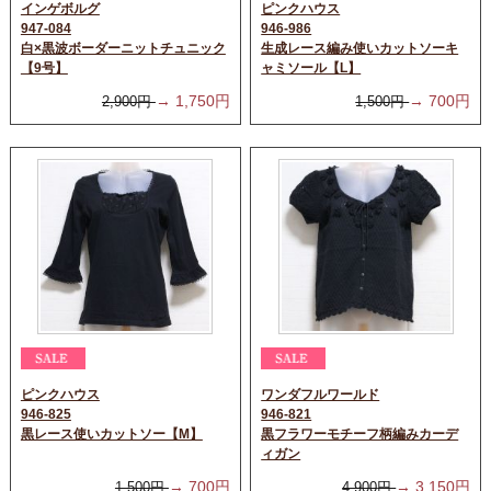
インゲボルグ
ピンクハウス
947-084
946-986
白×黒波ボーダーニットチュニック
生成レース編み使いカットソーキ
【9号】
ャミソール【L】
→
1,750
円
→
700
円
2,900
円
1,500
円
ピンクハウス
ワンダフルワールド
946-825
946-821
黒レース使いカットソー【M】
黒フラワーモチーフ柄編みカーデ
ィガン
→
700
円
→
3,150
円
1,500
円
4,900
円