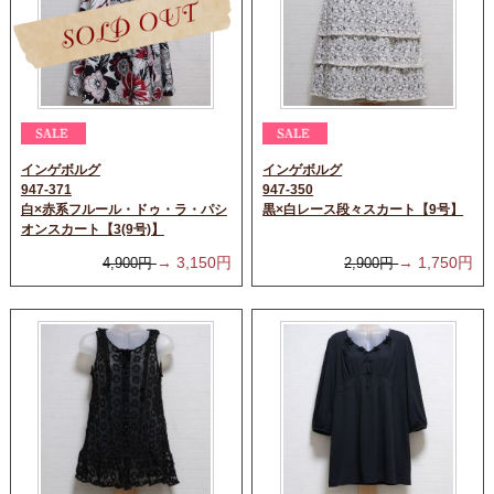
インゲボルグ
インゲボルグ
947-371
947-350
白×赤系フルール・ドゥ・ラ・パシ
黒×白レース段々スカート【9号】
オンスカート【3(9号)】
→
3,150
円
→
1,750
円
4,900
円
2,900
円