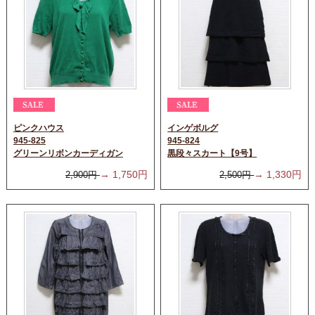
ピンクハウス
インゲボルグ
945-825
945-824
グリーンリボンカーディガン
黒段々スカート【9号】
→
1,750
円
→
1,330
円
2,900
円
2,500
円