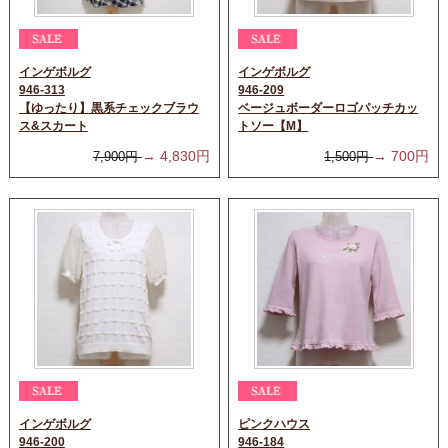
インゲボルグ
インゲボルグ
946-313
946-209
【ゆったり】黒系チェックブラウ
ベージュボーダーロゴパッチカッ
ス&スカート
トソー【M】
→
4,830
円
→
700
円
7,900
円
1,500
円
インゲボルグ
ピンクハウス
946-200
946-184