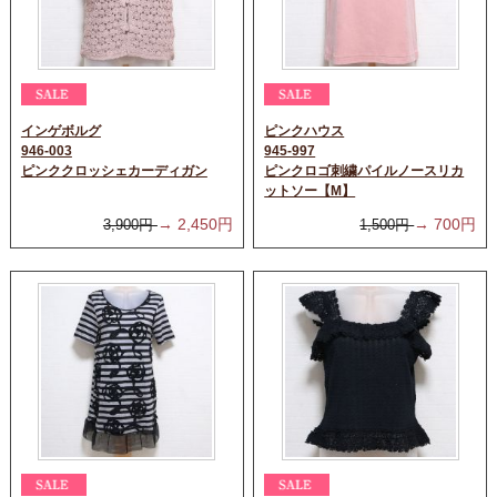
インゲボルグ
ピンクハウス
946-003
945-997
ピンククロッシェカーディガン
ピンクロゴ刺繍パイルノースリカ
ットソー【M】
→
2,450
円
→
700
円
3,900
円
1,500
円