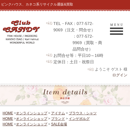
ピンクハウス、カネコ系リサイクル通販&買取
TEL・FAX：077-572-
9069（注文・問合せ）
：077-572-
9969（買取・商
品問合せ）
お問合せ等：平日10～16時
定休日：土日・祝祭日
ようこそ ゲスト 様
ログイン
HOME
>
オンラインショップ
>
アイテム
>
ブラウス・シャツ
HOME
>
オンラインショップ
>
ブランド
>
インゲボルグ
HOME
>
オンラインショップ
>
SALE会場