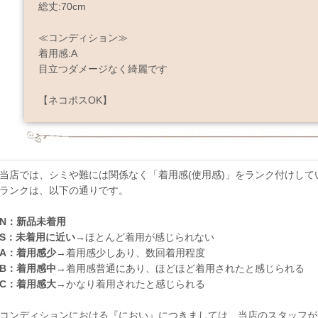
総丈:70cm
≪コンディション≫
着用感:A
目立つダメージなく綺麗です
【ネコポスOK】
当店では、シミや難には関係なく「着用感(使用感)」をランク付けして
ランクは、以下の通りです。
N：新品未着用
S：未着用に近い
→ほとんど着用が感じられない
A：着用感少
→着用感少しあり、数回着用程度
B：着用感中
→着用感普通にあり、ほどほど着用されたと感じられる
C：着用感大
→かなり着用されたと感じられる
コンディションにおける『におい』につきましては、当店のスタッフが