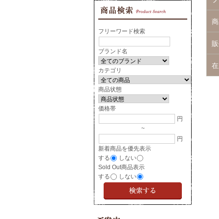
商
フリーワード検索
販
ブランド名
在
カテゴリ
商品状態
価格帯
円
~
円
新着商品を優先表示
する
しない
Sold Out商品表示
する
しない