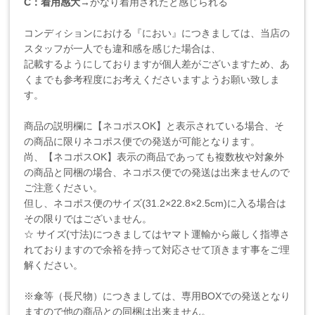
C：着用感大
→かなり着用されたと感じられる
コンディションにおける『におい』につきましては、当店の
スタッフが一人でも違和感を感じた場合は、
記載するようにしておりますが個人差がございますため、あ
くまでも参考程度にお考えくださいますようお願い致しま
す。
商品の説明欄に【ネコポスOK】と表示されている場合、そ
の商品に限りネコポス便での発送が可能となります。
尚、【ネコポスOK】表示の商品であっても複数枚や対象外
の商品と同梱の場合、ネコポス便での発送は出来ませんので
ご注意ください。
但し、ネコポス便のサイズ(31.2×22.8×2.5cm)に入る場合は
その限りではございません。
☆ サイズ(寸法)につきましてはヤマト運輸から厳しく指導さ
れておりますので余裕を持って対応させて頂きます事をご理
解ください。
※傘等（長尺物）につきましては、専用BOXでの発送となり
ますので他の商品との同梱は出来ません。