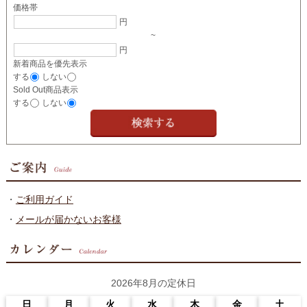
価格帯
円
~
円
新着商品を優先表示
する
しない
Sold Out商品表示
する
しない
・
ご利用ガイド
・
メールが届かないお客様
2026年8月の定休日
日
月
火
水
木
金
土