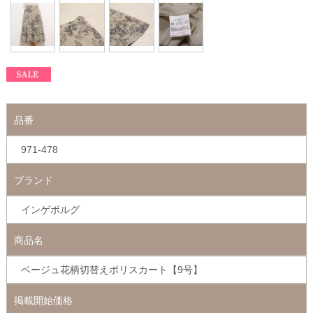
品番
971-478
ブランド
インゲボルグ
商品名
ベージュ花柄切替えポリスカート【9号】
掲載開始価格