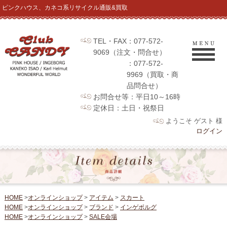
ピンクハウス、カネコ系リサイクル通販&買取
TEL・FAX：077-572-
9069（注文・問合せ）
：077-572-
9969（買取・商
品問合せ）
お問合せ等：平日10～16時
定休日：土日・祝祭日
ようこそ ゲスト 様
ログイン
HOME
>
オンラインショップ
>
アイテム
>
スカート
HOME
>
オンラインショップ
>
ブランド
>
インゲボルグ
HOME
>
オンラインショップ
>
SALE会場