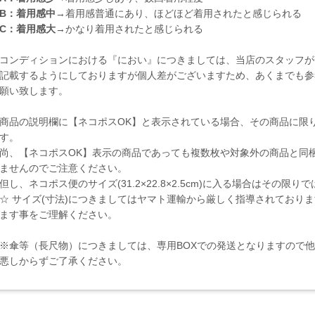
B：着用感中
→着用感普通にあり、ほどほど着用されたと感じられる
C：着用感大
→かなり着用されたと感じられる
コンディションにおける『におい』につきましては、当店のスタッフが
記載するようにしておりますが個人差がございますため、あくまでも参
願い致します。
商品の説明欄に【ネコポスOK】と表示されている場合、その商品に限
す。
尚、【ネコポスOK】表示の商品であっても複数枚や対象外の商品と同
ませんのでご注意ください。
但し、ネコポス便のサイズ(31.2×22.8×2.5cm)に入る場合はその限
☆ サイズ(寸法)につきましてはヤマト運輸から厳しく指導されており
ます事をご理解ください。
※傘等（長尺物）につきましては、専用BOXでの発送となりますので
悪しからずご了承ください。