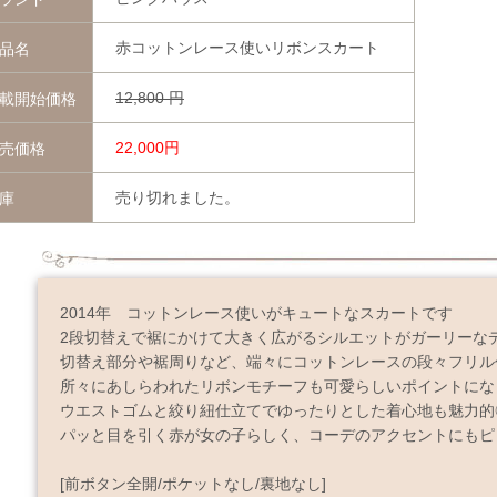
赤コットンレース使いリボンスカート
品名
12,800
円
載開始価格
22,000円
売価格
売り切れました。
庫
2014年 コットンレース使いがキュートなスカートです
2段切替えで裾にかけて大きく広がるシルエットがガーリーな
切替え部分や裾周りなど、端々にコットンレースの段々フリル
所々にあしらわれたリボンモチーフも可愛らしいポイントにな
ウエストゴムと絞り紐仕立てでゆったりとした着心地も魅力的
パッと目を引く赤が女の子らしく、コーデのアクセントにもピ
[前ボタン全開/ポケットなし/裏地なし]