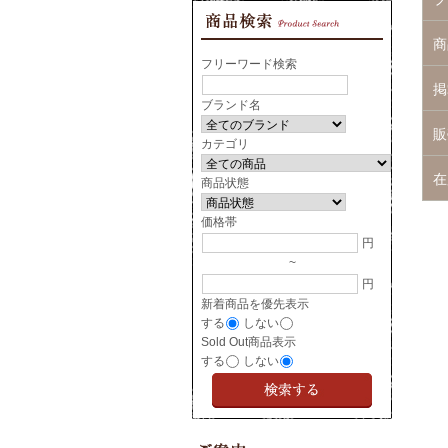
商
フリーワード検索
掲
ブランド名
販
カテゴリ
在
商品状態
価格帯
円
~
円
新着商品を優先表示
する
しない
Sold Out商品表示
する
しない