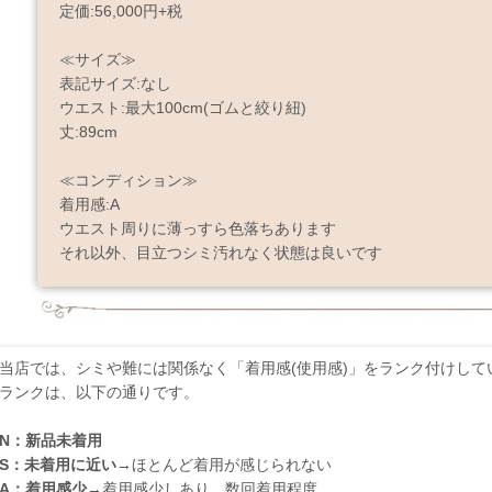
定価:56,000円+税
≪サイズ≫
表記サイズ:なし
ウエスト:最大100cm(ゴムと絞り紐)
丈:89cm
≪コンディション≫
着用感:A
ウエスト周りに薄っすら色落ちあります
それ以外、目立つシミ汚れなく状態は良いです
当店では、シミや難には関係なく「着用感(使用感)」をランク付けして
ランクは、以下の通りです。
N：新品未着用
S：未着用に近い
→ほとんど着用が感じられない
A：着用感少
→着用感少しあり、数回着用程度