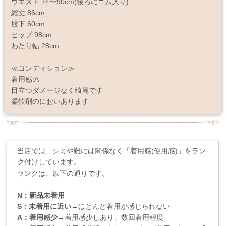
ウエスト:74〜90cm(後ろにゴム入り)
総丈:86cm
股下:60cm
ヒップ:98cm
わたり幅:28cm
≪コンディション≫
着用感:A
目立つダメージなく綺麗です
柔軟剤のにおいあります
当店では、シミや難には関係なく「着用感(使用感)」をラン
ク付けしています。
ランクは、以下の通りです。
N：新品未着用
S：未着用に近い
→ほとんど着用が感じられない
A：着用感少
→着用感少しあり、数回着用程度