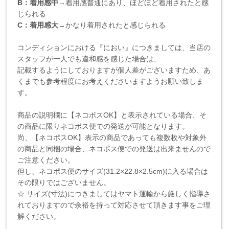
B：着用感中
→着用感普通にあり、ほどほど着用されたと感
じられる
C：着用感大
→かなり着用されたと感じられる
コンディションにおける『におい』につきましては、当店の
スタッフが一人でも違和感を感じた場合は、
記載するようにしておりますが個人差がございますため、あ
くまでも参考程度にお考えくださいますようお願い致しま
す。
商品の説明欄に【ネコポスOK】と表示されている場合、そ
の商品に限りネコポス便での発送が可能となります。
尚、【ネコポスOK】表示の商品であっても複数枚や対象外
の商品と同梱の場合、ネコポス便での発送は出来ませんので
ご注意ください。
但し、ネコポス便のサイズ(31.2×22.8×2.5cm)に入る場合は
その限りではございません。
☆ サイズ(寸法)につきましてはヤマト運輸から厳しく指導さ
れておりますので余裕を持って対応させて頂きます事をご理
解ください。