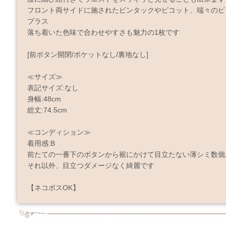
フロント両サイドに施されたピンタックやピコット、端々のピ
プラス
落ち着いた色味で合わせやすさも魅力の1枚です
[前ボタン開閉/ポケットなし/裏地なし]
≪サイズ≫
表記サイズ:なし
身幅:48cm
総丈:74.5cm
≪コンディション≫
着用感:B
前たての一番下のボタンから裾にかけて目立たない薄シミ数個
それ以外、目立つダメージなく綺麗です
【ネコポスOK】