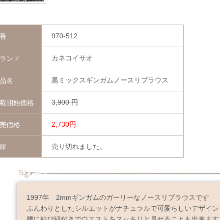
970-512
番
カネコイサオ
ランド
黒ミックスギンガムノースリブラウス
品名
3,900
円
載開始価格
2,730円
売価格
売り切れました。
庫
1997年 2mmギンガムのガーリーなノースリブラウスです
ふんわりとしたシルエットがナチュラルで可愛らしいデザイン
腰に結び紐付きでウエストをスッキリと見せることも出来ます