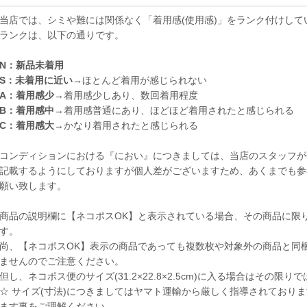
当店では、シミや難には関係なく「着用感(使用感)」をランク付けして
ランクは、以下の通りです。
N：新品未着用
S：未着用に近い
→ほとんど着用が感じられない
A：着用感少
→着用感少しあり、数回着用程度
B：着用感中
→着用感普通にあり、ほどほど着用されたと感じられる
C：着用感大
→かなり着用されたと感じられる
コンディションにおける『におい』につきましては、当店のスタッフが
記載するようにしておりますが個人差がございますため、あくまでも参
願い致します。
商品の説明欄に【ネコポスOK】と表示されている場合、その商品に限
す。
尚、【ネコポスOK】表示の商品であっても複数枚や対象外の商品と同
ませんのでご注意ください。
但し、ネコポス便のサイズ(31.2×22.8×2.5cm)に入る場合はその限
☆ サイズ(寸法)につきましてはヤマト運輸から厳しく指導されており
ます事をご理解ください。