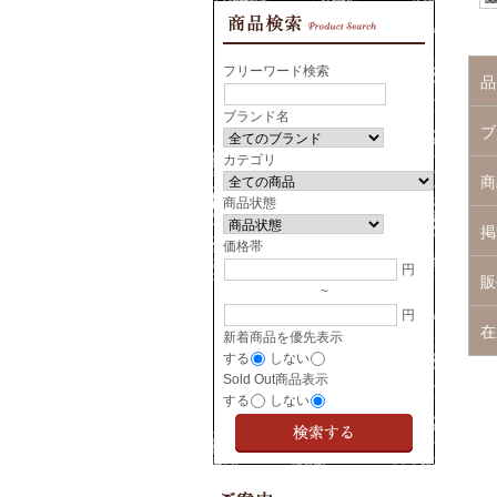
フリーワード検索
品
ブランド名
ブ
カテゴリ
商
商品状態
掲
価格帯
円
販
~
円
在
新着商品を優先表示
する
しない
Sold Out商品表示
する
しない