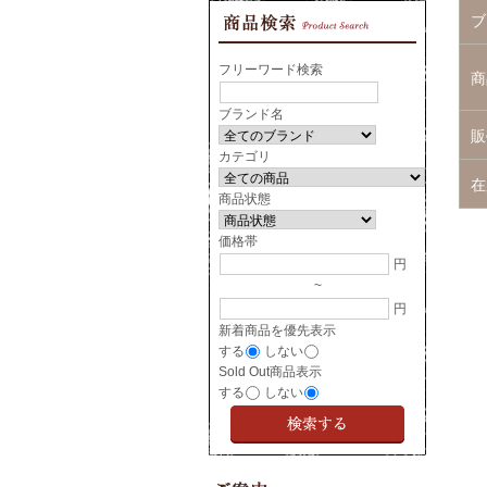
ブ
フリーワード検索
商
ブランド名
販
カテゴリ
在
商品状態
価格帯
円
~
円
新着商品を優先表示
する
しない
Sold Out商品表示
する
しない