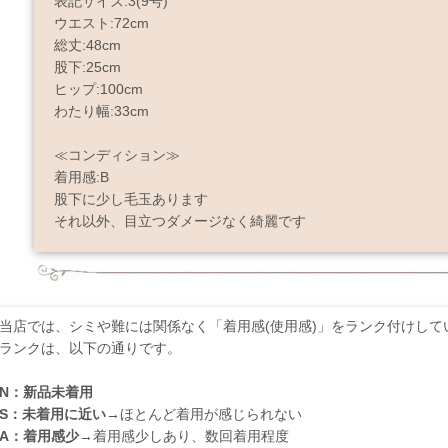
表記サイズ:3(9号)
ウエスト:72cm
総丈:48cm
股下:25cm
ヒップ:100cm
わたり幅:33cm
≪コンディション≫
着用感:B
股下に少し毛玉あります
それ以外、目立つダメージなく綺麗です
当店では、シミや難には関係なく「着用感(使用感)」をランク付けして
ランクは、以下の通りです。
N：新品未着用
S：未着用に近い
→ほとんど着用が感じられない
A：着用感少
→着用感少しあり、数回着用程度