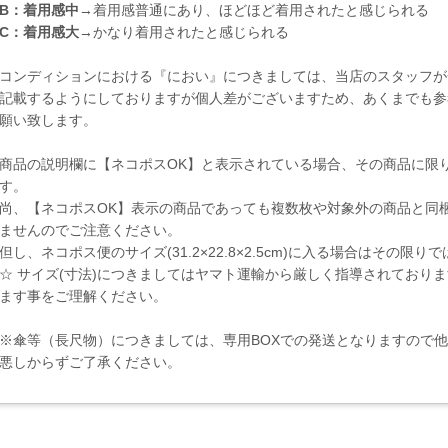
B：着用感中
→着用感普通にあり、ほどほど着用されたと感じられる
C：着用感大
→かなり着用されたと感じられる
コンディションにおける『におい』につきましては、当店のスタッフが
記載するようにしておりますが個人差がございますため、あくまでも参
願い致します。
商品の説明欄に【ネコポスOK】と表示されている場合、その商品に限
す。
尚、【ネコポスOK】表示の商品であっても複数枚や対象外の商品と同
ませんのでご注意ください。
但し、ネコポス便のサイズ(31.2×22.8×2.5cm)に入る場合はその限
☆ サイズ(寸法)につきましてはヤマト運輸から厳しく指導されており
ます事をご理解ください。
※傘等（長尺物）につきましては、専用BOXでの発送となりますので
悪しからずご了承ください。