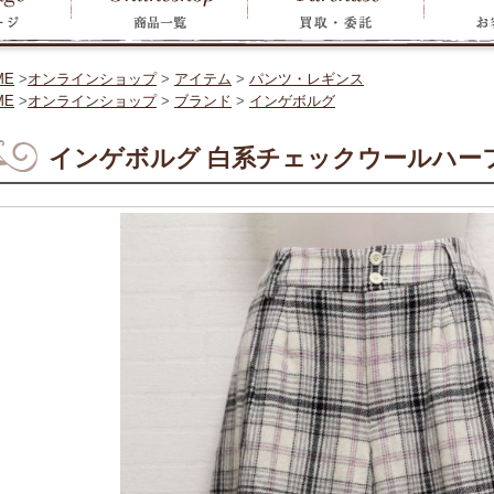
ME
>
オンラインショップ
>
アイテム
>
パンツ・レギンス
ME
>
オンラインショップ
>
ブランド
>
インゲボルグ
インゲボルグ 白系チェックウールハーフ