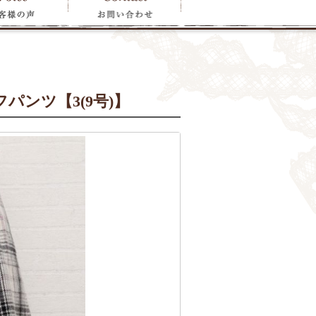
パンツ【3(9号)】