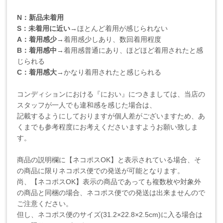
N：新品未着用
S：未着用に近い
→ほとんど着用が感じられない
A：着用感少
→着用感少しあり、数回着用程度
B：着用感中
→着用感普通にあり、ほどほど着用されたと感
じられる
C：着用感大
→かなり着用されたと感じられる
コンディションにおける『におい』につきましては、当店の
スタッフが一人でも違和感を感じた場合は、
記載するようにしておりますが個人差がございますため、あ
くまでも参考程度にお考えくださいますようお願い致しま
す。
商品の説明欄に【ネコポスOK】と表示されている場合、そ
の商品に限りネコポス便での発送が可能となります。
尚、【ネコポスOK】表示の商品であっても複数枚や対象外
の商品と同梱の場合、ネコポス便での発送は出来ませんので
ご注意ください。
但し、ネコポス便のサイズ(31.2×22.8×2.5cm)に入る場合は