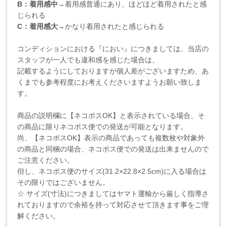
B：着用感中
→着用感普通にあり、ほどほど着用されたと感
じられる
C：着用感大
→かなり着用されたと感じられる
コンディションにおける『におい』につきましては、当店の
スタッフが一人でも違和感を感じた場合は、
記載するようにしておりますが個人差がございますため、あ
くまでも参考程度にお考えくださいますようお願い致しま
す。
商品の説明欄に【ネコポスOK】と表示されている場合、そ
の商品に限りネコポス便での発送が可能となります。
尚、【ネコポスOK】表示の商品であっても複数枚や対象外
の商品と同梱の場合、ネコポス便での発送は出来ませんので
ご注意ください。
但し、ネコポス便のサイズ(31.2×22.8×2.5cm)に入る場合は
その限りではございません。
☆ サイズ(寸法)につきましてはヤマト運輸から厳しく指導さ
れておりますので余裕を持って対応させて頂きます事をご理
解ください。