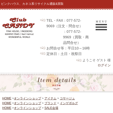
ピンクハウス、カネコ系リサイクル通販&買取
TEL・FAX：077-572-
9069（注文・問合せ）
：077-572-
9969（買取・商
品問合せ）
お問合せ等：平日10～16時
定休日：土日・祝祭日
ようこそ ゲスト 様
ログイン
HOME
>
オンラインショップ
>
アイテム
>
コサージュ
HOME
>
オンラインショップ
>
ブランド
>
インゲボルグ
HOME
>
オンラインショップ
>
SALE会場