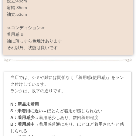
総丈:49cm
肩幅:35cm
袖丈:53cm
≪コンディション≫
着用感:B
袖に薄っすら色焼けあります
それ以外、状態は良いです
当店では、シミや難には関係なく「着用感(使用感)」をラン
ク付けしています。
ランクは、以下の通りです。
N：新品未着用
S：未着用に近い
→ほとんど着用が感じられない
A：着用感少
→着用感少しあり、数回着用程度
B：着用感中
→着用感普通にあり、ほどほど着用されたと感
じられる