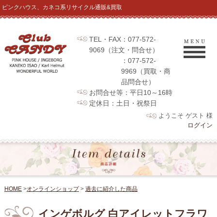
ピンクハウス、カネコ系リサイクル通販&買取
TEL・FAX：077-572-
9069（注文・問合せ）
：077-572-
9969（買取・商
品問合せ）
お問合せ等：平日10～16時
定休日：土日・祝祭日
ようこそ ゲスト 様
ログイン
HOME
>
オンラインショップ
>
過去に紹介した商品
インゲボルグ 白アイレットフラワ