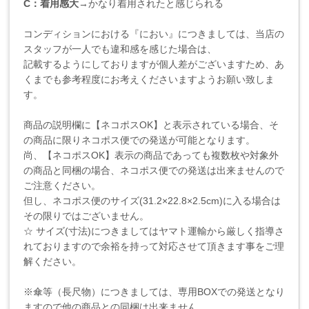
C：着用感大
→かなり着用されたと感じられる
コンディションにおける『におい』につきましては、当店の
スタッフが一人でも違和感を感じた場合は、
記載するようにしておりますが個人差がございますため、あ
くまでも参考程度にお考えくださいますようお願い致しま
す。
商品の説明欄に【ネコポスOK】と表示されている場合、そ
の商品に限りネコポス便での発送が可能となります。
尚、【ネコポスOK】表示の商品であっても複数枚や対象外
の商品と同梱の場合、ネコポス便での発送は出来ませんので
ご注意ください。
但し、ネコポス便のサイズ(31.2×22.8×2.5cm)に入る場合は
その限りではございません。
☆ サイズ(寸法)につきましてはヤマト運輸から厳しく指導さ
れておりますので余裕を持って対応させて頂きます事をご理
解ください。
※傘等（長尺物）につきましては、専用BOXでの発送となり
ますので他の商品との同梱は出来ません。