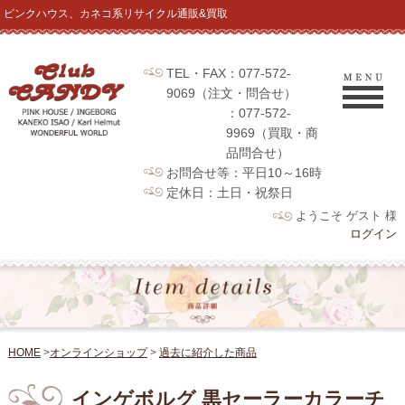
ピンクハウス、カネコ系リサイクル通販&買取
TEL・FAX：077-572-
9069（注文・問合せ）
：077-572-
9969（買取・商
品問合せ）
お問合せ等：平日10～16時
定休日：土日・祝祭日
ようこそ ゲスト 様
ログイン
HOME
>
オンラインショップ
>
過去に紹介した商品
インゲボルグ 黒セーラーカラーチ