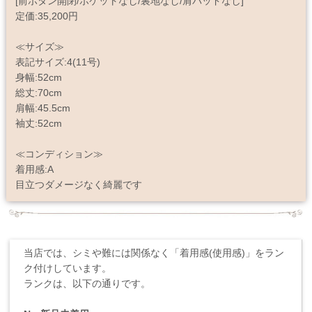
[前ボタン開閉/ポケットなし/裏地なし/肩パッドなし]
定価:35,200円
≪サイズ≫
表記サイズ:4(11号)
身幅:52cm
総丈:70cm
肩幅:45.5cm
袖丈:52cm
≪コンディション≫
着用感:A
目立つダメージなく綺麗です
当店では、シミや難には関係なく「着用感(使用感)」をラン
ク付けしています。
ランクは、以下の通りです。