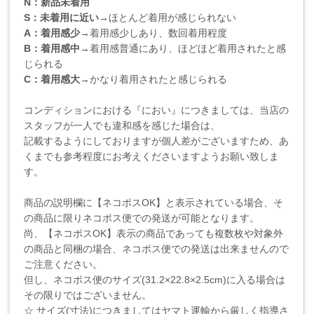
N：新品未着用
S：未着用に近い
→ほとんど着用が感じられない
A：着用感少
→着用感少しあり、数回着用程度
B：着用感中
→着用感普通にあり、ほどほど着用されたと感
じられる
C：着用感大
→かなり着用されたと感じられる
コンディションにおける『におい』につきましては、当店の
スタッフが一人でも違和感を感じた場合は、
記載するようにしておりますが個人差がございますため、あ
くまでも参考程度にお考えくださいますようお願い致しま
す。
商品の説明欄に【ネコポスOK】と表示されている場合、そ
の商品に限りネコポス便での発送が可能となります。
尚、【ネコポスOK】表示の商品であっても複数枚や対象外
の商品と同梱の場合、ネコポス便での発送は出来ませんので
ご注意ください。
但し、ネコポス便のサイズ(31.2×22.8×2.5cm)に入る場合は
その限りではございません。
☆ サイズ(寸法)につきましてはヤマト運輸から厳しく指導さ