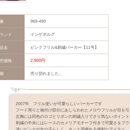
969-490
番
インゲボルグ
ランド
ピンクフリル&刺繍パーカー【11号】
品名
2,900円
売価格
売り切れました。
庫
2007年 フリル使いが可愛らしいパーカーです
フード周りと袖付け部分にあしらわれたメロウフリルが目を引
左胸には同色のロゴとリボンの刺繍入りでさり気ないポイント
刺繍の中央にはレースのカメリアモチーフ付きで可愛さをプラ
淡いピンクが女の子らしく、さっと羽織れる便利なアイテム