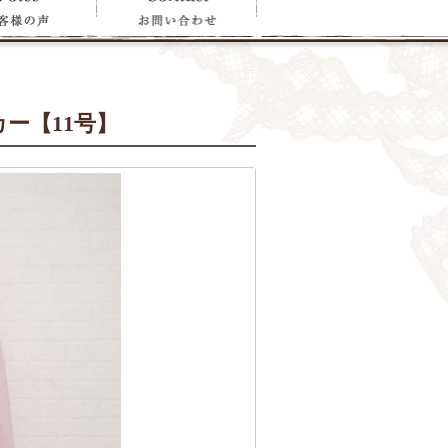
ー【11号】