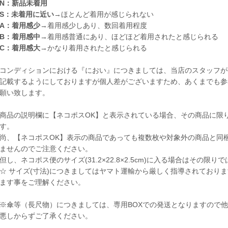
N：新品未着用
S：未着用に近い
→ほとんど着用が感じられない
A：着用感少
→着用感少しあり、数回着用程度
B：着用感中
→着用感普通にあり、ほどほど着用されたと感じられる
C：着用感大
→かなり着用されたと感じられる
コンディションにおける『におい』につきましては、当店のスタッフが
記載するようにしておりますが個人差がございますため、あくまでも参
願い致します。
商品の説明欄に【ネコポスOK】と表示されている場合、その商品に限
す。
尚、【ネコポスOK】表示の商品であっても複数枚や対象外の商品と同
ませんのでご注意ください。
但し、ネコポス便のサイズ(31.2×22.8×2.5cm)に入る場合はその限
☆ サイズ(寸法)につきましてはヤマト運輸から厳しく指導されており
ます事をご理解ください。
※傘等（長尺物）につきましては、専用BOXでの発送となりますので
悪しからずご了承ください。