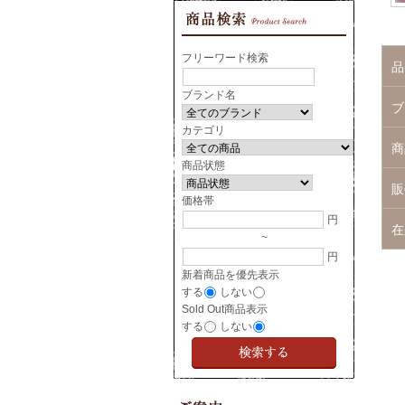
フリーワード検索
品
ブランド名
ブ
カテゴリ
商
商品状態
販
価格帯
円
在
~
円
新着商品を優先表示
する
しない
Sold Out商品表示
する
しない