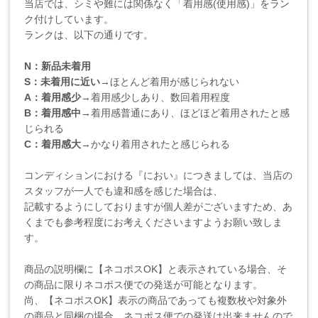
当店では、シミや難には関係なく「着用感(使用感)」をラン
ク付けしています。
ランクは、以下の通りです。
N：新品未着用
S：未着用に近い
→ほとんど着用が感じられない
A：着用感少
→着用感少しあり、数回着用程度
B：着用感中
→着用感普通にあり、ほどほど着用されたと感
じられる
C：着用感大
→かなり着用されたと感じられる
コンディションにおける『におい』につきましては、当店の
スタッフが一人でも違和感を感じた場合は、
記載するようにしておりますが個人差がございますため、あ
くまでも参考程度にお考えくださいますようお願い致しま
す。
商品の説明欄に【ネコポスOK】と表示されている場合、そ
の商品に限りネコポス便での発送が可能となります。
尚、【ネコポスOK】表示の商品であっても複数枚や対象外
の商品と同梱の場合、ネコポス便での発送は出来ませんので