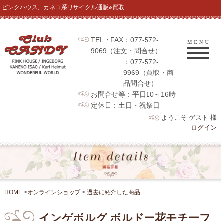
ピンクハウス、カネコ系リサイクル通販&買取
TEL・FAX：077-572-
9069（注文・問合せ）
：077-572-
9969（買取・商
品問合せ）
お問合せ等：平日10～16時
定休日：土日・祝祭日
ようこそ ゲスト 様
ログイン
HOME
>
オンラインショップ
>
過去に紹介した商品
インゲボルグ ボルドー花モチーフ