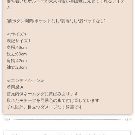
落ち着いたボルドーが大人可愛い雰囲気に見せてくれるアイテ
ム
[前ボタン開閉/ポケットなし/裏地なし/肩パッドなし]
≪サイズ≫
表記サイズ:L
身幅:48cm
総丈:60cm
肩幅:42cm
袖丈:23cm
≪コンディション≫
着用感:A
首元内側ネームタグに黄ばみあります
取れたモチーフを同系色の糸で付け直しています
それ以外、目立つダメージなく綺麗です