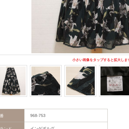
小さい画像をタップすると拡大しま
968-753
番
インゲボルグ
ランド