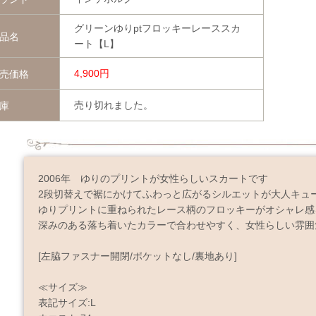
グリーンゆりptフロッキーレーススカ
品名
ート【L】
4,900円
売価格
売り切れました。
庫
2006年 ゆりのプリントが女性らしいスカートです
2段切替えで裾にかけてふわっと広がるシルエットが大人キュ
ゆりプリントに重ねられたレース柄のフロッキーがオシャレ感
深みのある落ち着いたカラーで合わせやすく、女性らしい雰囲
[左脇ファスナー開閉/ポケットなし/裏地あり]
≪サイズ≫
表記サイズ:L