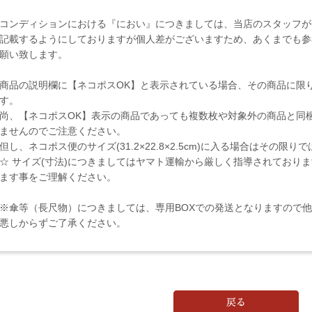
コンディションにおける『におい』につきましては、当店のスタッフが
記載するようにしておりますが個人差がございますため、あくまでも参
願い致します。
商品の説明欄に【ネコポスOK】と表示されている場合、その商品に限
す。
尚、【ネコポスOK】表示の商品であっても複数枚や対象外の商品と同
ませんのでご注意ください。
但し、ネコポス便のサイズ(31.2×22.8×2.5cm)に入る場合はその限
☆ サイズ(寸法)につきましてはヤマト運輸から厳しく指導されており
ます事をご理解ください。
※傘等（長尺物）につきましては、専用BOXでの発送となりますので
悪しからずご了承ください。