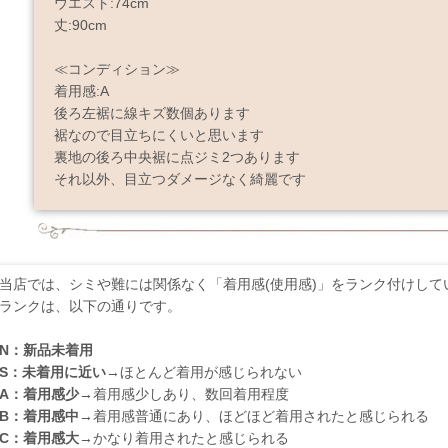
ウエスト:74cm
丈:90cm
≪コンディション≫
着用感:A
後ろ左裾に線キズ数個あります
裾なので目立ちにくいと思います
裏地の後ろ中央裾に点ジミ2つあります
それ以外、目立つダメージなく綺麗です
当店では、シミや難には関係なく「着用感(使用感)」をランク付けして
ランクは、以下の通りです。
N：新品未着用
S：未着用に近い
→ほとんど着用が感じられない
A：着用感少
→着用感少しあり、数回着用程度
B：着用感中
→着用感普通にあり、ほどほど着用されたと感じられる
C：着用感大
→かなり着用されたと感じられる