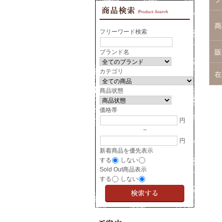
商
フリーワード検索
販
ブランド名
カテゴリ
在
商品状態
価格帯
円
~
円
新着商品を優先表示
する
しない
Sold Out商品表示
する
しない