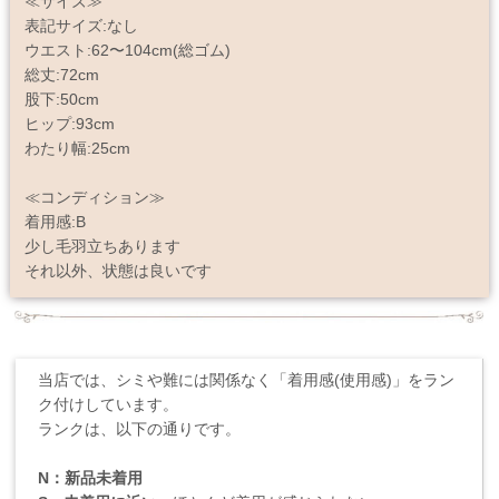
≪サイズ≫
表記サイズ:なし
ウエスト:62〜104cm(総ゴム)
総丈:72cm
股下:50cm
ヒップ:93cm
わたり幅:25cm
≪コンディション≫
着用感:B
少し毛羽立ちあります
それ以外、状態は良いです
当店では、シミや難には関係なく「着用感(使用感)」をラン
ク付けしています。
ランクは、以下の通りです。
N：新品未着用