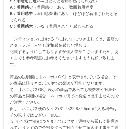
S：未着用に近い
→ほとんど着用が感じられない
A：着用感少
→着用感少しあり、数回着用程度
B：着用感中
→着用感普通にあり、ほどほど着用されたと感
じられる
C：着用感大
→かなり着用されたと感じられる
コンディションにおける『におい』につきましては、当店の
スタッフが一人でも違和感を感じた場合は、
記載するようにしておりますが個人差がございますため、あ
くまでも参考程度にお考えくださいますようお願い致しま
す。
商品の説明欄に【ネコポスOK】と表示されている場合、そ
の商品に限りネコポス便での発送が可能となります。
尚、【ネコポスOK】表示の商品であっても複数枚や対象外
の商品と同梱の場合、ネコポス便での発送は出来ませんので
ご注意ください。
但し、ネコポス便のサイズ(31.2×22.8×2.5cm)に入る場合は
その限りではございません。
☆ サイズ(寸法)につきましてはヤマト運輸から厳しく指導さ
れておりますので余裕を持って対応させて頂きます事をご理