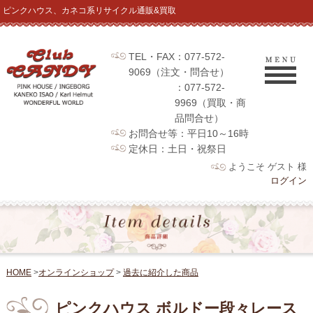
ピンクハウス、カネコ系リサイクル通販&買取
TEL・FAX：077-572-
9069（注文・問合せ）
：077-572-
9969（買取・商
品問合せ）
お問合せ等：平日10～16時
定休日：土日・祝祭日
ようこそ ゲスト 様
ログイン
HOME
>
オンラインショップ
>
過去に紹介した商品
ピンクハウス ボルドー段々レース