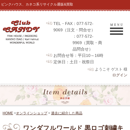
ピンクハウス、カネコ系リサイクル通販&買取
TEL・FAX：077-572-
9069（注文・問合せ）
：077-572-
9969（買取・商
品問合せ）
お問合せ等：平日10～16時
定休日：土日・祝祭日
ようこそ ゲスト 様
ログイン
HOME
>
オンラインショップ
>
過去に紹介した商品
ワンダフルワールド 黒ロゴ刺繍キ