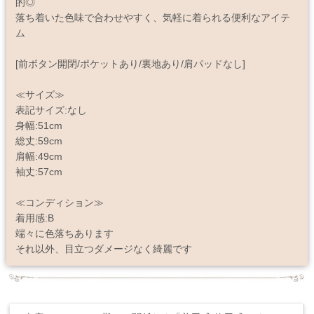
的◎
落ち着いた色味で合わせやすく、気軽に着られる便利なアイテ
ム
[前ボタン開閉/ポケットあり/裏地あり/肩パッドなし]
≪サイズ≫
表記サイズ:なし
身幅:51cm
総丈:59cm
肩幅:49cm
袖丈:57cm
≪コンディション≫
着用感:B
端々に色落ちあります
それ以外、目立つダメージなく綺麗です