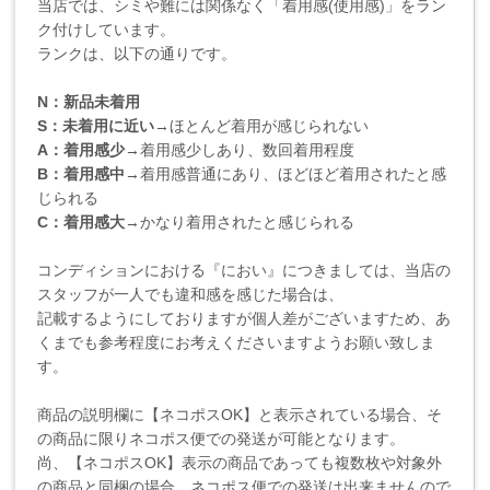
当店では、シミや難には関係なく「着用感(使用感)」をラン
ク付けしています。
ランクは、以下の通りです。
N：新品未着用
S：未着用に近い
→ほとんど着用が感じられない
A：着用感少
→着用感少しあり、数回着用程度
B：着用感中
→着用感普通にあり、ほどほど着用されたと感
じられる
C：着用感大
→かなり着用されたと感じられる
コンディションにおける『におい』につきましては、当店の
スタッフが一人でも違和感を感じた場合は、
記載するようにしておりますが個人差がございますため、あ
くまでも参考程度にお考えくださいますようお願い致しま
す。
商品の説明欄に【ネコポスOK】と表示されている場合、そ
の商品に限りネコポス便での発送が可能となります。
尚、【ネコポスOK】表示の商品であっても複数枚や対象外
の商品と同梱の場合、ネコポス便での発送は出来ませんので