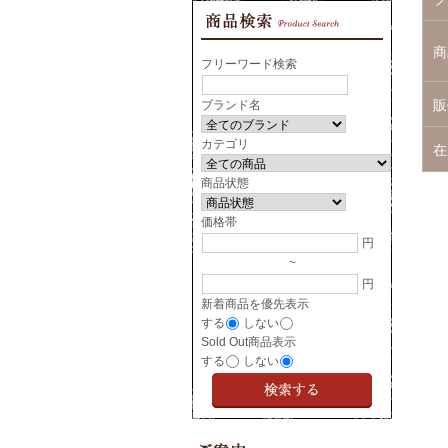
商
フリーワード検索
販
ブランド名
カテゴリ
在
商品状態
価格帯
円
~
円
新着商品を優先表示
する
しない
Sold Out商品表示
する
しない