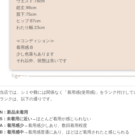
ウエスト:78cm
総丈:98cm
股下:75cm
ヒップ:87cm
わたり幅:23cm
≪コンディション≫
着用感:B
少し色落ちあります
それ以外、状態は良いです
当店では、シミや難には関係なく「着用感(使用感)」をランク付けして
ランクは、以下の通りです。
N：新品未着用
S：未着用に近い
→ほとんど着用が感じられない
A：着用感少
→着用感少しあり、数回着用程度
B：着用感中
→着用感普通にあり、ほどほど着用されたと感じられる