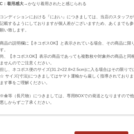
C：着用感大
→かなり着用されたと感じられる
コンディションにおける『におい』につきましては、当店のスタッフが
記載するようにしておりますが個人差がございますため、あくまでも参
願い致します。
商品の説明欄に【ネコポスOK】と表示されている場合、その商品に限
す。
尚、【ネコポスOK】表示の商品であっても複数枚や対象外の商品と同
ませんのでご注意ください。
但し、ネコポス便のサイズ(31.2×22.8×2.5cm)に入る場合はその限
☆ サイズ(寸法)につきましてはヤマト運輸から厳しく指導されており
ます事をご理解ください。
※傘等（長尺物）につきましては、専用BOXでの発送となりますので
悪しからずご了承ください。