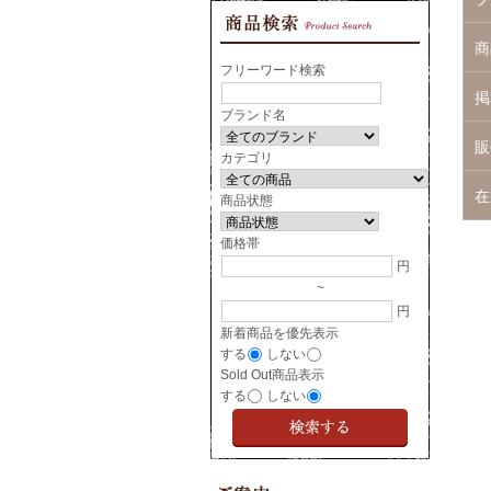
商
フリーワード検索
掲
ブランド名
販
カテゴリ
在
商品状態
価格帯
円
~
円
新着商品を優先表示
する
しない
Sold Out商品表示
する
しない