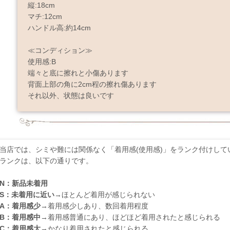
縦:18cm
マチ:12cm
ハンドル高:約14cm
≪コンディション≫
使用感:B
端々と底に擦れと小傷あります
背面上部の角に2cm程の擦れ傷あります
それ以外、状態は良いです
当店では、シミや難には関係なく「着用感(使用感)」をランク付けして
ランクは、以下の通りです。
N：新品未着用
S：未着用に近い
→ほとんど着用が感じられない
A：着用感少
→着用感少しあり、数回着用程度
B：着用感中
→着用感普通にあり、ほどほど着用されたと感じられる
C：着用感大
→かなり着用されたと感じられる