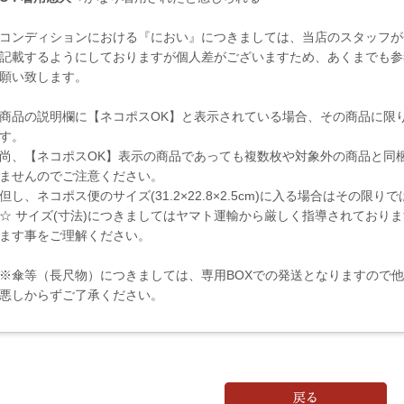
コンディションにおける『におい』につきましては、当店のスタッフが
記載するようにしておりますが個人差がございますため、あくまでも参
願い致します。
商品の説明欄に【ネコポスOK】と表示されている場合、その商品に限
す。
尚、【ネコポスOK】表示の商品であっても複数枚や対象外の商品と同
ませんのでご注意ください。
但し、ネコポス便のサイズ(31.2×22.8×2.5cm)に入る場合はその限
☆ サイズ(寸法)につきましてはヤマト運輸から厳しく指導されており
ます事をご理解ください。
※傘等（長尺物）につきましては、専用BOXでの発送となりますので
悪しからずご了承ください。