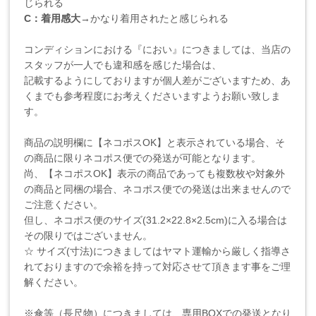
じられる
C：着用感大
→かなり着用されたと感じられる
コンディションにおける『におい』につきましては、当店の
スタッフが一人でも違和感を感じた場合は、
記載するようにしておりますが個人差がございますため、あ
くまでも参考程度にお考えくださいますようお願い致しま
す。
商品の説明欄に【ネコポスOK】と表示されている場合、そ
の商品に限りネコポス便での発送が可能となります。
尚、【ネコポスOK】表示の商品であっても複数枚や対象外
の商品と同梱の場合、ネコポス便での発送は出来ませんので
ご注意ください。
但し、ネコポス便のサイズ(31.2×22.8×2.5cm)に入る場合は
その限りではございません。
☆ サイズ(寸法)につきましてはヤマト運輸から厳しく指導さ
れておりますので余裕を持って対応させて頂きます事をご理
解ください。
※傘等（長尺物）につきましては、専用BOXでの発送となり