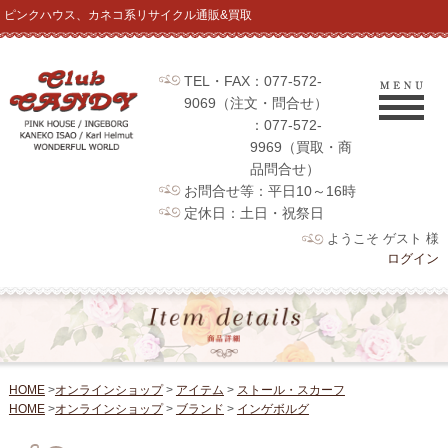
ピンクハウス、カネコ系リサイクル通販&買取
TEL・FAX：077-572-
9069（注文・問合せ）
：077-572-
9969（買取・商
品問合せ）
お問合せ等：平日10～16時
定休日：土日・祝祭日
ようこそ ゲスト 様
ログイン
HOME
>
オンラインショップ
>
アイテム
>
ストール・スカーフ
HOME
>
オンラインショップ
>
ブランド
>
インゲボルグ