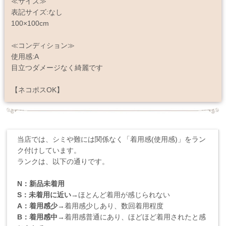
≪サイズ≫
表記サイズ:なし
100×100cm
≪コンディション≫
使用感:A
目立つダメージなく綺麗です
【ネコポスOK】
当店では、シミや難には関係なく「着用感(使用感)」をラン
ク付けしています。
ランクは、以下の通りです。
N：新品未着用
S：未着用に近い
→ほとんど着用が感じられない
A：着用感少
→着用感少しあり、数回着用程度
B：着用感中
→着用感普通にあり、ほどほど着用されたと感