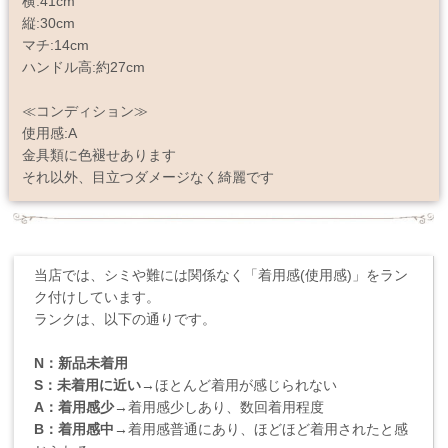
横:41cm
縦:30cm
マチ:14cm
ハンドル高:約27cm
≪コンディション≫
使用感:A
金具類に色褪せあります
それ以外、目立つダメージなく綺麗です
当店では、シミや難には関係なく「着用感(使用感)」をラン
ク付けしています。
ランクは、以下の通りです。
N：新品未着用
S：未着用に近い
→ほとんど着用が感じられない
A：着用感少
→着用感少しあり、数回着用程度
B：着用感中
→着用感普通にあり、ほどほど着用されたと感