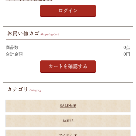
商品数
0点
合計金額
0円
SALE会場
新着品
アイテム