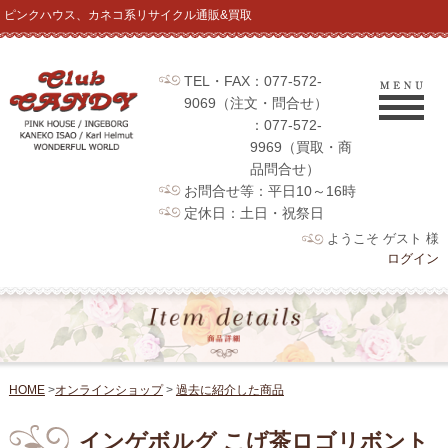
ピンクハウス、カネコ系リサイクル通販&買取
TEL・FAX：077-572-
9069（注文・問合せ）
：077-572-
9969（買取・商
品問合せ）
お問合せ等：平日10～16時
定休日：土日・祝祭日
ようこそ ゲスト 様
ログイン
HOME
>
オンラインショップ
>
過去に紹介した商品
インゲボルグ こげ茶ロゴリボント