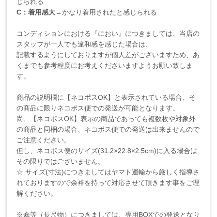
じられる
C：着用感大
→かなり着用されたと感じられる
コンディションにおける『におい』につきましては、当店の
スタッフが一人でも違和感を感じた場合は、
記載するようにしておりますが個人差がございますため、あ
くまでも参考程度にお考えくださいますようお願い致しま
す。
商品の説明欄に【ネコポスOK】と表示されている場合、そ
の商品に限りネコポス便での発送が可能となります。
尚、【ネコポスOK】表示の商品であっても複数枚や対象外
の商品と同梱の場合、ネコポス便での発送は出来ませんので
ご注意ください。
但し、ネコポス便のサイズ(31.2×22.8×2.5cm)に入る場合は
その限りではございません。
☆ サイズ(寸法)につきましてはヤマト運輸から厳しく指導さ
れておりますので余裕を持って対応させて頂きます事をご理
解ください。
※傘等（長尺物）につきましては、専用BOXでの発送となり