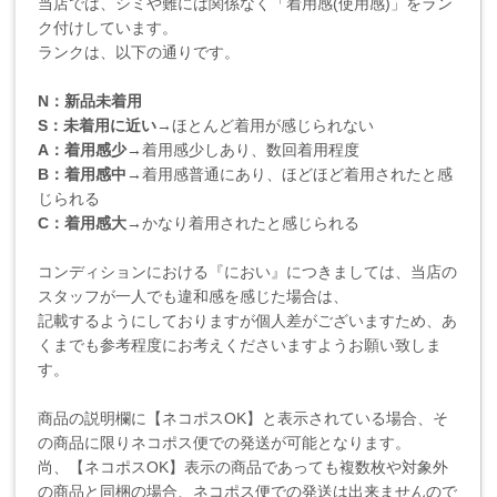
当店では、シミや難には関係なく「着用感(使用感)」をラン
ク付けしています。
ランクは、以下の通りです。
N：新品未着用
S：未着用に近い
→ほとんど着用が感じられない
A：着用感少
→着用感少しあり、数回着用程度
B：着用感中
→着用感普通にあり、ほどほど着用されたと感
じられる
C：着用感大
→かなり着用されたと感じられる
コンディションにおける『におい』につきましては、当店の
スタッフが一人でも違和感を感じた場合は、
記載するようにしておりますが個人差がございますため、あ
くまでも参考程度にお考えくださいますようお願い致しま
す。
商品の説明欄に【ネコポスOK】と表示されている場合、そ
の商品に限りネコポス便での発送が可能となります。
尚、【ネコポスOK】表示の商品であっても複数枚や対象外
の商品と同梱の場合、ネコポス便での発送は出来ませんので