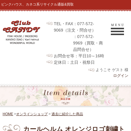
ピンクハウス、カネコ系リサイクル通販&買取
TEL・FAX：077-572-
9069（注文・問合せ）
：077-572-
9969（買取・商
品問合せ）
お問合せ等：平日10～16時
定休日：土日・祝祭日
ようこそ ゲスト 様
ログイン
HOME
>
オンラインショップ
>
過去に紹介した商品
カールヘルム オレンジロゴ刺繍ト