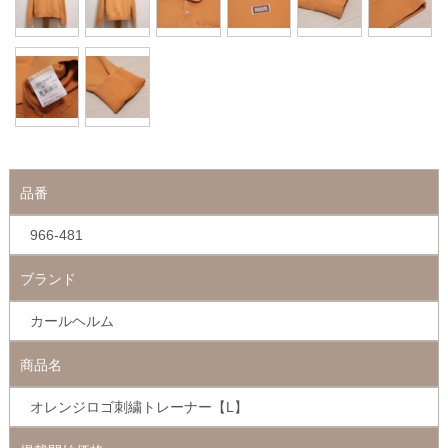
品番
966-481
ブランド
カールヘルム
商品名
オレンジロゴ刺繍トレーナー【L】