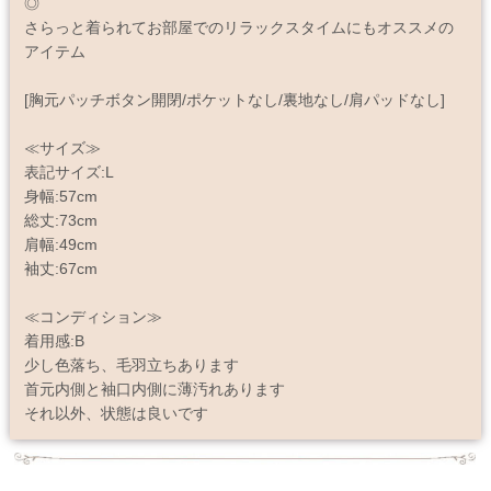
◎
さらっと着られてお部屋でのリラックスタイムにもオススメの
アイテム
[胸元パッチボタン開閉/ポケットなし/裏地なし/肩パッドなし]
≪サイズ≫
表記サイズ:L
身幅:57cm
総丈:73cm
肩幅:49cm
袖丈:67cm
≪コンディション≫
着用感:B
少し色落ち、毛羽立ちあります
首元内側と袖口内側に薄汚れあります
それ以外、状態は良いです