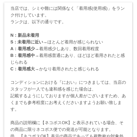
当店では、シミや難には関係なく「着用感(使用感)」をラン
ク付けしています。
ランクは、以下の通りです。
N：新品未着用
S：未着用に近い
→ほとんど着用が感じられない
A：着用感少
→着用感少しあり、数回着用程度
B：着用感中
→着用感普通にあり、ほどほど着用されたと感
じられる
C：着用感大
→かなり着用されたと感じられる
コンディションにおける『におい』につきましては、当店の
スタッフが一人でも違和感を感じた場合は、
記載するようにしておりますが個人差がございますため、あ
くまでも参考程度にお考えくださいますようお願い致しま
す。
商品の説明欄に【ネコポスOK】と表示されている場合、そ
の商品に限りネコポス便での発送が可能となります。
尚、【ネコポスOK】表示の商品であっても複数枚や対象外