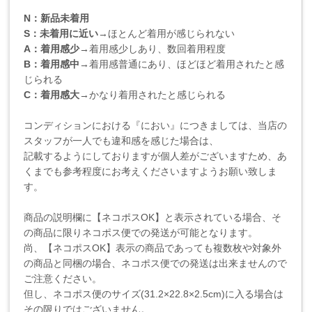
N：新品未着用
S：未着用に近い
→ほとんど着用が感じられない
A：着用感少
→着用感少しあり、数回着用程度
B：着用感中
→着用感普通にあり、ほどほど着用されたと感
じられる
C：着用感大
→かなり着用されたと感じられる
コンディションにおける『におい』につきましては、当店の
スタッフが一人でも違和感を感じた場合は、
記載するようにしておりますが個人差がございますため、あ
くまでも参考程度にお考えくださいますようお願い致しま
す。
商品の説明欄に【ネコポスOK】と表示されている場合、そ
の商品に限りネコポス便での発送が可能となります。
尚、【ネコポスOK】表示の商品であっても複数枚や対象外
の商品と同梱の場合、ネコポス便での発送は出来ませんので
ご注意ください。
但し、ネコポス便のサイズ(31.2×22.8×2.5cm)に入る場合は
その限りではございません。