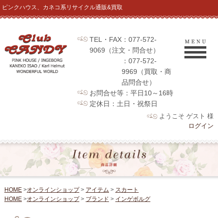
ピンクハウス、カネコ系リサイクル通販&買取
TEL・FAX：077-572-
9069（注文・問合せ）
：077-572-
9969（買取・商
品問合せ）
お問合せ等：平日10～16時
定休日：土日・祝祭日
ようこそ ゲスト 様
ログイン
HOME
>
オンラインショップ
>
アイテム
>
スカート
HOME
>
オンラインショップ
>
ブランド
>
インゲボルグ