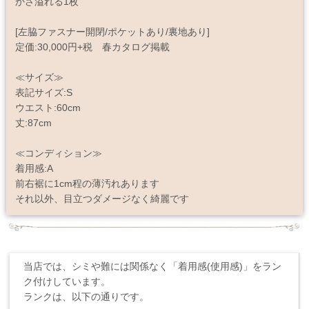
かさ溢れる1枚
[左脇ファスナー開閉/ポケットあり/裏地あり]
定価:30,000円+税 春カタログ掲載
≪サイズ≫
表記サイズ:S
ウエスト:60cm
丈:87cm
≪コンディション≫
着用感:A
前右裾に1cm程の薄汚れあります
それ以外、目立つダメージなく綺麗です
当店では、シミや難には関係なく「着用感(使用感)」をラン
ク付けしています。
ランクは、以下の通りです。