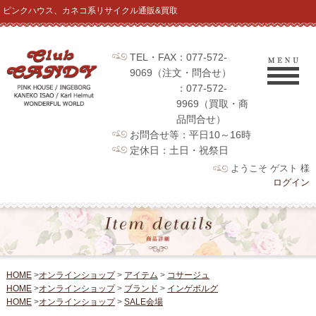
ピンクハウス、カネコ系リサイクル通販&買取
TEL・FAX：077-572-
9069（注文・問合せ）
：077-572-
9969（買取・商
品問合せ）
お問合せ等：平日10～16時
定休日：土日・祝祭日
ようこそ ゲスト 様
ログイン
HOME
>
オンラインショップ
>
アイテム
>
コサージュ
HOME
>
オンラインショップ
>
ブランド
>
インゲボルグ
HOME
>
オンラインショップ
>
SALE会場