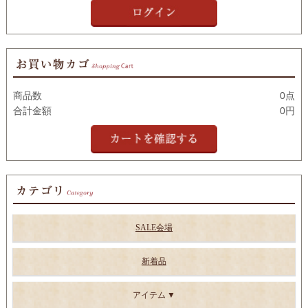
商品数
0点
合計金額
0円
SALE会場
新着品
アイテム