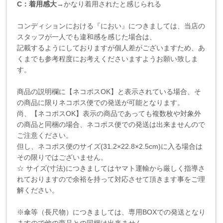
C：着用感大
→かなり着用されたと感じられる
コンディションにおける『におい』につきましては、当店の
スタッフが一人でも違和感を感じた場合は、
記載するようにしておりますが個人差がございますため、あ
くまでも参考程度にお考えくださいますようお願い致しま
す。
商品の説明欄に【ネコポスOK】と表示されている場合、そ
の商品に限りネコポス便での発送が可能となります。
尚、【ネコポスOK】表示の商品であっても複数枚や対象外
の商品と同梱の場合、ネコポス便での発送は出来ませんので
ご注意ください。
但し、ネコポス便のサイズ(31.2×22.8×2.5cm)に入る場合は
その限りではございません。
☆ サイズ(寸法)につきましてはヤマト運輸から厳しく指導さ
れておりますので余裕を持って対応させて頂きます事をご理
解ください。
※傘等（長尺物）につきましては、専用BOXでの発送となり
ますので他の商品との同梱は出来ません。