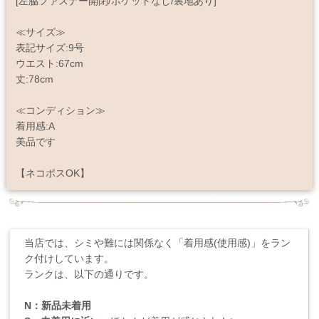
[左脇ファスナー開閉/ポケットなし/裏地あり]
≪サイズ≫
表記サイズ:9号
ウエスト:67cm
丈:78cm
≪コンディション≫
着用感:A
美品です
【ネコポスOK】
当店では、シミや難には関係なく「着用感(使用感)」をラン
ク付けしています。
ランクは、以下の通りです。
N：新品未着用