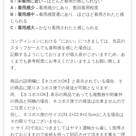
S：未着用に近い
→ほとんど着用が感じられない
A：着用感少
→着用感少しあり、数回着用程度
B：着用感中
→着用感普通にあり、ほどほど着用されたと感
じられる
C：着用感大
→かなり着用されたと感じられる
コンディションにおける『におい』につきましては、当店の
スタッフが一人でも違和感を感じた場合は、
記載するようにしておりますが個人差がございますため、あ
くまでも参考程度にお考えくださいますようお願い致しま
す。
商品の説明欄に【ネコポスOK】と表示されている場合、そ
の商品に限りネコポス便での発送が可能となります。
尚、【ネコポスOK】表示の商品であっても複数枚や対象外
の商品と同梱の場合、ネコポス便での発送は出来ませんので
ご注意ください。
但し、ネコポス便のサイズ(31.2×22.8×2.5cm)に入る場合は
その限りではございません。
☆ サイズ(寸法)につきましてはヤマト運輸から厳しく指導さ
れておりますので余裕を持って対応させて頂きます事をご理