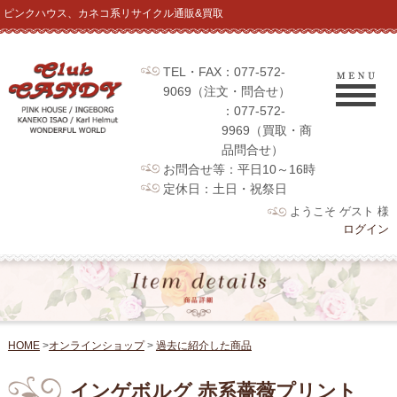
ピンクハウス、カネコ系リサイクル通販&買取
TEL・FAX：077-572-
9069（注文・問合せ）
：077-572-
9969（買取・商
品問合せ）
お問合せ等：平日10～16時
定休日：土日・祝祭日
ようこそ ゲスト 様
ログイン
HOME
>
オンラインショップ
>
過去に紹介した商品
インゲボルグ 赤系薔薇プリント