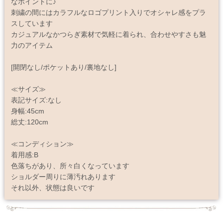
なポイントに♪
刺繍の間にはカラフルなロゴプリント入りでオシャレ感をプラ
スしています
カジュアルなかつらぎ素材で気軽に着られ、合わせやすさも魅
力のアイテム
[開閉なし/ポケットあり/裏地なし]
≪サイズ≫
表記サイズ:なし
身幅:45cm
総丈:120cm
≪コンディション≫
着用感:B
色落ちがあり、所々白くなっています
ショルダー周りに薄汚れあります
それ以外、状態は良いです