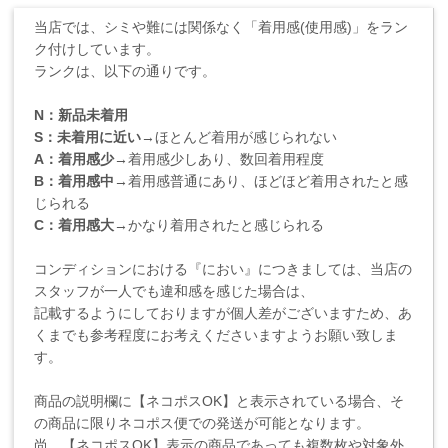
当店では、シミや難には関係なく「着用感(使用感)」をラン
ク付けしています。
ランクは、以下の通りです。
N：新品未着用
S：未着用に近い
→ほとんど着用が感じられない
A：着用感少
→着用感少しあり、数回着用程度
B：着用感中
→着用感普通にあり、ほどほど着用されたと感
じられる
C：着用感大
→かなり着用されたと感じられる
コンディションにおける『におい』につきましては、当店の
スタッフが一人でも違和感を感じた場合は、
記載するようにしておりますが個人差がございますため、あ
くまでも参考程度にお考えくださいますようお願い致しま
す。
商品の説明欄に【ネコポスOK】と表示されている場合、そ
の商品に限りネコポス便での発送が可能となります。
尚、【ネコポスOK】表示の商品であっても複数枚や対象外