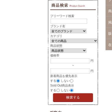
商
フリーワード検索
掲
ブランド名
販
カテゴリ
在
商品状態
価格帯
円
~
円
新着商品を優先表示
する
しない
Sold Out商品表示
する
しない