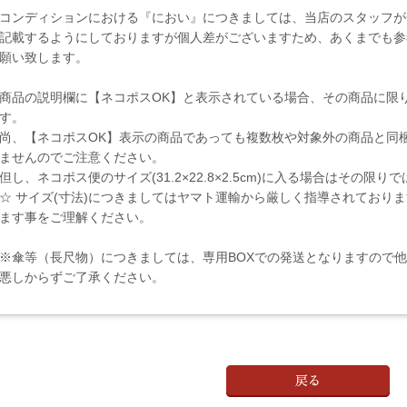
コンディションにおける『におい』につきましては、当店のスタッフが
記載するようにしておりますが個人差がございますため、あくまでも参
願い致します。
商品の説明欄に【ネコポスOK】と表示されている場合、その商品に限
す。
尚、【ネコポスOK】表示の商品であっても複数枚や対象外の商品と同
ませんのでご注意ください。
但し、ネコポス便のサイズ(31.2×22.8×2.5cm)に入る場合はその限
☆ サイズ(寸法)につきましてはヤマト運輸から厳しく指導されており
ます事をご理解ください。
※傘等（長尺物）につきましては、専用BOXでの発送となりますので
悪しからずご了承ください。