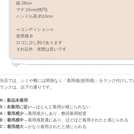
縦:28cm
マチ:15cm(楕円)
ハンドル高:約10cm
≪コンディション≫
使用感:B
ロゴに少し剥げあります
それ以外、状態は良いです
当店では、シミや難には関係なく「着用感(使用感)」をランク付けして
ランクは、以下の通りです。
N：新品未着用
S：未着用に近い
→ほとんど着用が感じられない
A：着用感少
→着用感少しあり、数回着用程度
B：着用感中
→着用感普通にあり、ほどほど着用されたと感じられる
C：着用感大
→かなり着用されたと感じられる